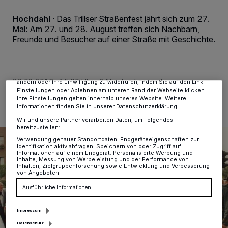
Hochdahl
·
Das Trillser Straßenfest jährt sich zum 27.
Wir und unsere
-Partner speichern und greifen auf
218
personenbezogene Daten wie Browserdaten oder eindeutige
Mal: Am 27. und 28. August treffen sich Nachbarn,
Kennungen auf Ihrem Gerät zu. Durch Auswahl von OK aktivieren Sie
Freunde und Besucher auf einer Straße mit Geschichte.
Tracking-Technologien für die unter „Wir und unsere Partner
verarbeiten Daten, um Ihnen Dienste bereitzustellen“ aufgeführten
Zwecke. Wenn Tracker deaktiviert sind, sind manche Inhalte und
Anzeigen möglicherweise nicht mehr so relevant für Sie. Sie können
dieses Menü jederzeit wieder aufrufen, um Ihre Einstellungen zu
22.08.2016 , 15:00 Uhr
2 Minuten Lesezeit
ändern oder Ihre Einwilligung zu widerrufen, indem Sie auf den Link
Einstellungen oder Ablehnen am unteren Rand der Webseite klicken.
Ihre Einstellungen gelten innerhalb unseres Website. Weitere
Informationen finden Sie in unserer Datenschutzerklärung.
Wir und unsere Partner verarbeiten Daten, um Folgendes
bereitzustellen:
Verwendung genauer Standortdaten. Endgeräteeigenschaften zur
Identifikation aktiv abfragen. Speichern von oder Zugriff auf
Informationen auf einem Endgerät. Personalisierte Werbung und
Inhalte, Messung von Werbeleistung und der Performance von
Inhalten, Zielgruppenforschung sowie Entwicklung und Verbesserung
von Angeboten.
Ausführliche Informationen
Impressum
Datenschutz