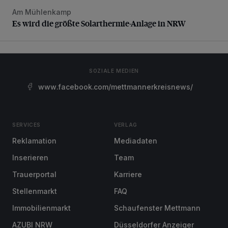
Am Mühlenkamp
Es wird die größte Solarthermie-Anlage in NRW
Es wird die größte Solarthermie-Anlage in NRW
SOZIALE MEDIEN
www.facebook.com/mettmannerkreisnews/
SERVICES
VERLAG
Reklamation
Mediadaten
Inserieren
Team
Trauerportal
Karriere
Stellenmarkt
FAQ
Immobilienmarkt
Schaufenster Mettmann
AZUBI NRW
Düsseldorfer Anzeiger