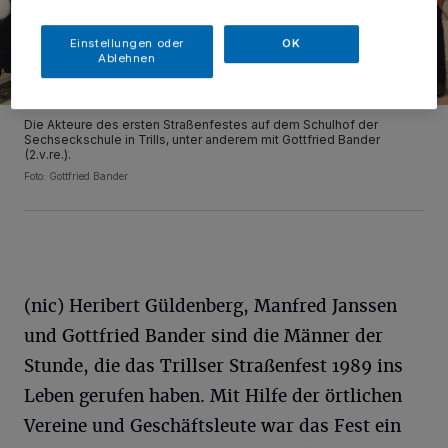
Einstellungen oder
OK
Ablehnen
Die Akteure des ersten Straßenfestes auf dem Schulhof der
Sechseckschule in Trills, unter anderem mit Gottfried Bander
(2.v.re.).
Foto: Gottfried Bander
(nic) Heribert Güldenberg, Manfred Janssen
und Gottfried Bander sind die Männer der
Stunde, die das Trillser Straßenfest 1989 ins
Leben gerufen haben. Mit Hilfe der örtlichen
Vereine und Geschäftsleute war das Fest ein