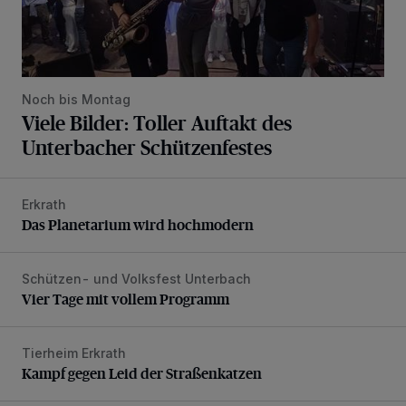
Noch bis Montag
Viele Bilder: Toller Auftakt des
Unterbacher Schützenfestes
Erkrath
Das Planetarium wird hochmodern
Das Planetarium wird hochmodern
Schützen- und Volksfest Unterbach
Vier Tage mit vollem Programm
Vier Tage mit vollem Programm
Tierheim Erkrath
Kampf gegen Leid der Straßenkatzen
Kampf gegen Leid der Straßenkatzen