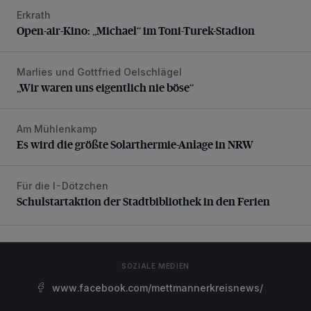
Erkrath
Open-air-Kino: „Michael“ im Toni-Turek-Stadion
Open-air-Kino: „Michael“ im Toni-Turek-Stadion
Marlies und Gottfried Oelschlägel
„Wir waren uns eigentlich nie böse“
„Wir waren uns eigentlich nie böse“
Am Mühlenkamp
Es wird die größte Solarthermie-Anlage in NRW
Es wird die größte Solarthermie-Anlage in NRW
Für die I-Dötzchen
Schulstartaktion der Stadtbibliothek in den Ferien
Schulstartaktion der Stadtbibliothek in den Ferien
SOZIALE MEDIEN
www.facebook.com/mettmannerkreisnews/