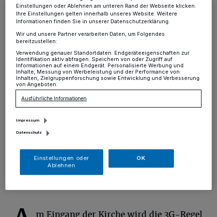
gestartet
Einstellungen oder Ablehnen am unteren Rand der Webseite klicken.
Ihre Einstellungen gelten innerhalb unseres Website. Weitere
Informationen finden Sie in unserer Datenschutzerklärung.
Hochdahl
·
„Das Interesse am Bibelkurs in Hochdahl ist
ungebrochen“, freut sich Pfarrer Ludwin Seiwert. Nach
Wir und unsere Partner verarbeiten Daten, um Folgendes
bereitzustellen:
langer Corona-Pause haben die Treffen wieder
Verwendung genauer Standortdaten. Endgeräteeigenschaften zur
begonnen. Und obwohl der Vortrag in voller Länge im
Identifikation aktiv abfragen. Speichern von oder Zugriff auf
Internet zu hören ist, kamen im Oktober und November
Informationen auf einem Endgerät. Personalisierte Werbung und
Inhalte, Messung von Werbeleistung und der Performance von
jeweils 120 Besucher in die Kirche Heilig Geist, um den
Inhalten, Zielgruppenforschung sowie Entwicklung und Verbesserung
Bibelkurs live zu erleben.
von Angeboten.
Ausführliche Informationen
Impressum
15.11.2021 , 14:37 Uhr
Eine Minute Lesezeit
Datenschutz
Einstellungen oder
OK
Ablehnen
m Eingang der Kirche wird die 3G-Regel