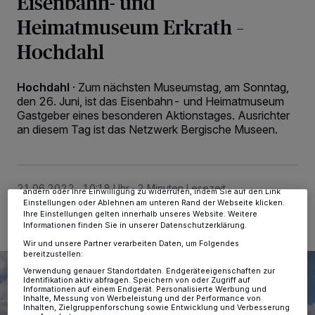
Eisenbahn- und
Heimatmuseum Erkrath –
Hochdahl
Hochdahl
·
Zum nächsten Museumstag, am Sonntag,
den 26. Juni, ist das Eisenbahn- und Heimatmuseum
Wir und unsere
-Partner speichern und greifen auf
218
Gastgeber eines besonderen Aktionstages. Ausrichter
personenbezogene Daten wie Browserdaten oder eindeutige
Kennungen auf Ihrem Gerät zu. Durch Auswahl von OK aktivieren Sie
an diesem Tag ist das Netzwerk Bergische Museen.
Tracking-Technologien für die unter „Wir und unsere Partner
verarbeiten Daten, um Ihnen Dienste bereitzustellen“ aufgeführten
Zwecke. Wenn Tracker deaktiviert sind, sind manche Inhalte und
Anzeigen möglicherweise nicht mehr so relevant für Sie. Sie können
dieses Menü jederzeit wieder aufrufen, um Ihre Einstellungen zu
21.06.2022 , 10:18 Uhr
2 Minuten Lesezeit
ändern oder Ihre Einwilligung zu widerrufen, indem Sie auf den Link
Einstellungen oder Ablehnen am unteren Rand der Webseite klicken.
Ihre Einstellungen gelten innerhalb unseres Website. Weitere
Informationen finden Sie in unserer Datenschutzerklärung.
Wir und unsere Partner verarbeiten Daten, um Folgendes
bereitzustellen:
Verwendung genauer Standortdaten. Endgeräteeigenschaften zur
Identifikation aktiv abfragen. Speichern von oder Zugriff auf
Informationen auf einem Endgerät. Personalisierte Werbung und
Inhalte, Messung von Werbeleistung und der Performance von
Inhalten, Zielgruppenforschung sowie Entwicklung und Verbesserung