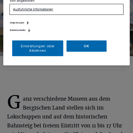
von Angeboten.
Ausführliche Informationen
Impressum
Datenschutz
Einstellungen oder
OK
Ablehnen
Foto: Archiv
G
anz verschiedene Museen aus dem
Bergischen Land stellen sich im
Lokschuppen und auf dem historischen
Bahnsteig bei freiem Eintritt von 11 bis 17 Uhr