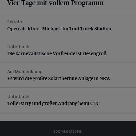
Vier Tage mit vollem Programm
Erkrath
Open-air-Kino: „Michael“ im Toni-Turek-Stadion
Open-air-Kino: „Michael“ im Toni-Turek-Stadion
Unterbach
Die karnevalistische Vorfreude ist riesengroß
Die karnevalistische Vorfreude ist riesengroß
Am Mühlenkamp
Es wird die größte Solarthermie-Anlage in NRW
Es wird die größte Solarthermie-Anlage in NRW
Unterbach
Tolle Party und großer Andrang beim UTC
Tolle Party und großer Andrang beim UTC
SOZIALE MEDIEN