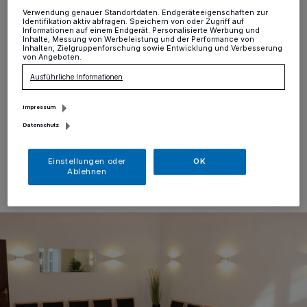
Verwendung genauer Standortdaten. Endgeräteeigenschaften zur
Identifikation aktiv abfragen. Speichern von oder Zugriff auf
Alt-Erkrath
·
Im Trauzimmer des Erkrather
Informationen auf einem Endgerät. Personalisierte Werbung und
Standesamtes verbringen viele Paare eine der
Inhalte, Messung von Werbeleistung und der Performance von
Inhalten, Zielgruppenforschung sowie Entwicklung und Verbesserung
wichtigsten und schönsten Stunden im Leben. Um
von Angeboten.
diesen Moment in der richtigen Atmosphäre genießen
Ausführliche Informationen
zu können, wurde nun das Trauzimmer renoviert und
modernisiert:
Impressum
Datenschutz
15.03.2019 , 10:51 Uhr
Eine Minute Lesezeit
Einstellungen oder
OK
Ablehnen