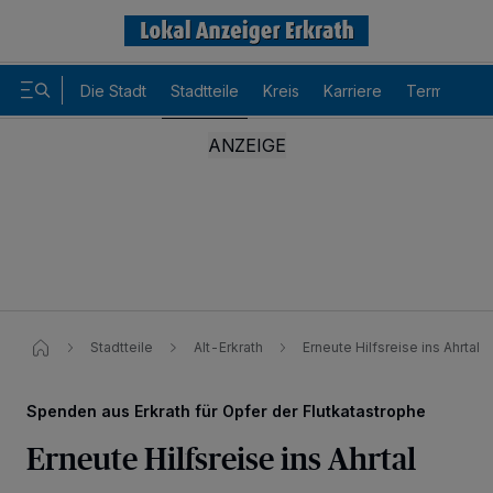
Die Stadt
Stadtteile
Kreis
Karriere
Termine
Stadtteile
Alt-Erkrath
Erneute Hilfsreise ins Ahrtal
Spenden aus Erkrath für Opfer der Flutkatastrophe
Erneute Hilfsreise ins Ahrtal
Wir und unsere
-Partner speichern und greifen auf
218
personenbezogene Daten wie Browserdaten oder eindeutige
Kennungen auf Ihrem Gerät zu. Durch Auswahl von OK aktivieren Sie