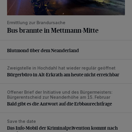
Ermittlung zur Brandursache
Bus brannte in Mettmann-Mitte
Blutmond über dem Neanderland
Blutmond über dem Neanderland
Zweigstelle in Hochdahl hat wieder regulär geöffnet
Bürgerbüro in Alt-Erkrath am heute nicht erreichbar
Bürgerbüro in Alt-Erkrath am heute nicht erreichbar
Offener Brief der Initiative und des Bürgermeisters:
Bald gibt es die Antwort auf die Erbbaurechtfrage
Bürgerentscheid zur Neanderhöhe am 15. Februar
Bald gibt es die Antwort auf die Erbbaurechtfrage
Save the date
Das Info-Mobil der Kriminalprävention kommt nach Wülfrat
Das Info-Mobil der Kriminalprävention kommt nach