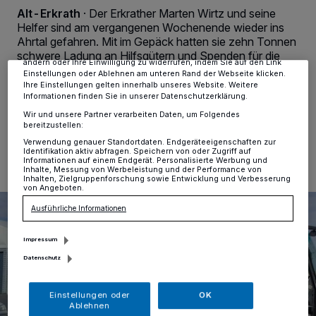
Tracking-Technologien für die unter „Wir und unsere Partner
Alt-Erkrath
·
Der Erkrather Marten Wirtz und seine
verarbeiten Daten, um Ihnen Dienste bereitzustellen“ aufgeführten
Helfer sind am vergangenen Wochenende wieder ins
Zwecke. Wenn Tracker deaktiviert sind, sind manche Inhalte und
Ahrtal gefahren. Mit im Gepäck hatten sie zehn Tonnen
Anzeigen möglicherweise nicht mehr so relevant für Sie. Sie können
dieses Menü jederzeit wieder aufrufen, um Ihre Einstellungen zu
schwere Ladung an Hilfsgütern und Spenden für die
ändern oder Ihre Einwilligung zu widerrufen, indem Sie auf den Link
Opfer der Flutopfer aus dem letzten Sommer.
Einstellungen oder Ablehnen am unteren Rand der Webseite klicken.
Ihre Einstellungen gelten innerhalb unseres Website. Weitere
Informationen finden Sie in unserer Datenschutzerklärung.
Wir und unsere Partner verarbeiten Daten, um Folgendes
bereitzustellen:
08.03.2022 , 13:01 Uhr
Eine Minute Lesezeit
Verwendung genauer Standortdaten. Endgeräteeigenschaften zur
Identifikation aktiv abfragen. Speichern von oder Zugriff auf
Informationen auf einem Endgerät. Personalisierte Werbung und
Inhalte, Messung von Werbeleistung und der Performance von
Inhalten, Zielgruppenforschung sowie Entwicklung und Verbesserung
von Angeboten.
Ausführliche Informationen
Impressum
Datenschutz
Einstellungen oder
OK
Ablehnen