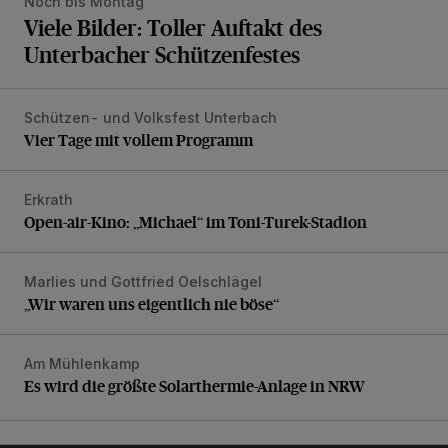
Noch bis Montag
Viele Bilder: Toller Auftakt des
Unterbacher Schützenfestes
Schützen- und Volksfest Unterbach
Vier Tage mit vollem Programm
Vier Tage mit vollem Programm
Erkrath
Open-air-Kino: „Michael“ im Toni-Turek-Stadion
Open-air-Kino: „Michael“ im Toni-Turek-Stadion
Marlies und Gottfried Oelschlägel
„Wir waren uns eigentlich nie böse“
„Wir waren uns eigentlich nie böse“
Am Mühlenkamp
Es wird die größte Solarthermie-Anlage in NRW
Es wird die größte Solarthermie-Anlage in NRW