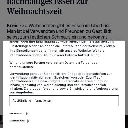
nachhaltiges Essen zur
Wir und unsere
-Partner speichern und greifen auf
218
Weihnachtszeit
personenbezogene Daten wie Browserdaten oder eindeutige
Kennungen auf Ihrem Gerät zu. Durch Auswahl von OK aktivieren Sie
Tracking-Technologien für die unter „Wir und unsere Partner
verarbeiten Daten, um Ihnen Dienste bereitzustellen“ aufgeführten
Kreis
·
Zu Weihnachten gibt es Essen im Überfluss.
Zwecke. Wenn Tracker deaktiviert sind, sind manche Inhalte und
Man ist bei Verwandten und Freunden zu Gast, lädt
Anzeigen möglicherweise nicht mehr so relevant für Sie. Sie können
selbst zum festlichen Schmaus ein und bekommt
dieses Menü jederzeit wieder aufrufen, um Ihre Einstellungen zu
zudem süße und herzhafte Geschenke. Viele
ändern oder Ihre Einwilligung zu widerrufen, indem Sie auf den Link
Einstellungen oder Ablehnen am unteren Rand der Webseite klicken.
Menschen fahren dann noch ein paar Tage weg und
Ihre Einstellungen gelten innerhalb unseres Website. Weitere
die Reste bleiben im Kühlschrank liegen. Wohl selten ist
Informationen finden Sie in unserer Datenschutzerklärung.
das Risiko, dass Lebensmittel im Abfall landen, so groß
Wir und unsere Partner verarbeiten Daten, um Folgendes
wie zwischen den Jahren.
bereitzustellen:
Verwendung genauer Standortdaten. Endgeräteeigenschaften zur
Identifikation aktiv abfragen. Speichern von oder Zugriff auf
Informationen auf einem Endgerät. Personalisierte Werbung und
Inhalte, Messung von Werbeleistung und der Performance von
12.12.2025 , 14:50 Uhr
2 Minuten Lesezeit
Inhalten, Zielgruppenforschung sowie Entwicklung und Verbesserung
von Angeboten.
Ausführliche Informationen
Impressum
Datenschutz