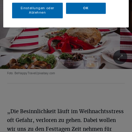
Einstellungen oder
OK
Ablehnen
Foto: BeHappyTravel/pixabay.com
„Die Besinnlichkeit läuft im Weihnachtsstress
oft Gefahr, verloren zu gehen. Dabei wollen
wir uns zu den Festtagen Zeit nehmen für