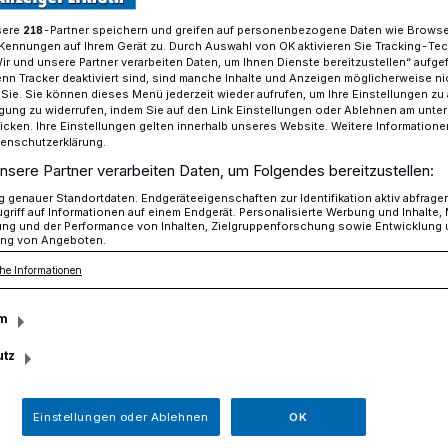
sere
-Partner speichern und greifen auf personenbezogene Daten wie Brows
218
Kennungen auf Ihrem Gerät zu. Durch Auswahl von OK aktivieren Sie Tracking-Te
Wir und unsere Partner verarbeiten Daten, um Ihnen Dienste bereitzustellen“ aufge
seldorf unterstützt landesweite Kampagne​
n Tracker deaktiviert sind, sind manche Inhalte und Anzeigen möglicherweise ni
r Sie. Sie können dieses Menü jederzeit wieder aufrufen, um Ihre Einstellungen zu
ligung zu widerrufen, indem Sie auf den Link Einstellungen oder Ablehnen am unte
icken. Ihre Einstellungen gelten innerhalb unseres Website. Weitere Informationen
tenschutzerklärung.
unterstützt landesweite Kampagne
nsere Partner verarbeiten Daten, um Folgendes bereitzustellen:
espekt
genauer Standortdaten. Endgeräteeigenschaften zur Identifikation aktiv abfrage
griff auf Informationen auf einem Endgerät. Personalisierte Werbung und Inhalte
ung und der Performance von Inhalten, Zielgruppenforschung sowie Entwicklung
ng von Angeboten.
he Informationen
üsseldorf unterstützt die
eigt Respekt‘. Vor allem geht es dabei
m
nsatzkräften etwa von Polizei und
 2022 hat das NRW-Innenministerium
utz
gen registriert; die Brutalität nimmt
Einstellungen oder Ablehnen
OK