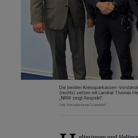
Die beiden Kreissparkassen-Vorstände
(rechts) setzen mit Landrat Thomas H
„NRW zeigt Respekt“.
Foto: Kreissparkasse Düsseldorf
elferinnen und Helfer