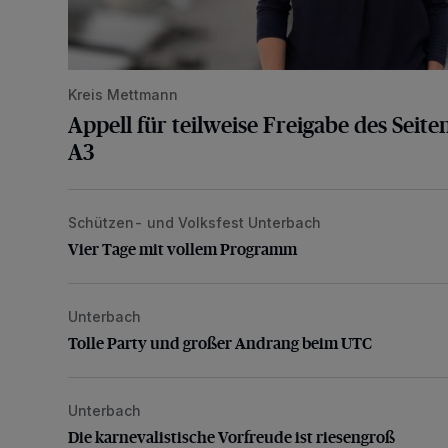
Kreis Mettmann
Appell für teilweise Freigabe des Seite
A3
Schützen- und Volksfest Unterbach
Vier Tage mit vollem Programm
Vier Tage mit vollem Programm
Unterbach
Tolle Party und großer Andrang beim UTC
Tolle Party und großer Andrang beim UTC
Unterbach
Die karnevalistische Vorfreude ist riesengroß
Die karnevalistische Vorfreude ist riesengroß