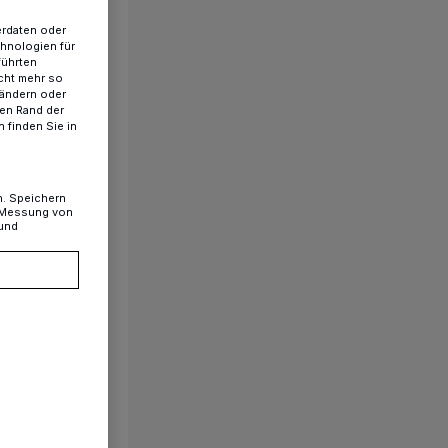
erdaten oder
chnologien für
führten
cht mehr so
 ändern oder
ren Rand der
 finden Sie in
n. Speichern
, Messung von
 und