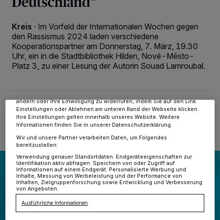
Deutschland“
Kreis
·
Im Vorfeld der Internationalen Wochen gegen
den Rassismus 2024 laden verschiedene
Wir und unsere
-Partner speichern und greifen auf
218
Kooperationspartner am Donnerstag, 7. März, 19.30
personenbezogene Daten wie Browserdaten oder eindeutige
Uhr, ein in die Stadtbibliothek Hilden, Nové-Město-
Kennungen auf Ihrem Gerät zu. Durch Auswahl von OK aktivieren Sie
Tracking-Technologien für die unter „Wir und unsere Partner
Platz 3, zu einer Lesung der Autorin Souad Lamroubal.
verarbeiten Daten, um Ihnen Dienste bereitzustellen“ aufgeführten
Zwecke. Wenn Tracker deaktiviert sind, sind manche Inhalte und
Anzeigen möglicherweise nicht mehr so relevant für Sie. Sie können
dieses Menü jederzeit wieder aufrufen, um Ihre Einstellungen zu
ändern oder Ihre Einwilligung zu widerrufen, indem Sie auf den Link
27.02.2024 , 10:53 Uhr
2 Minuten Lesezeit
Einstellungen oder Ablehnen am unteren Rand der Webseite klicken.
Ihre Einstellungen gelten innerhalb unseres Website. Weitere
Informationen finden Sie in unserer Datenschutzerklärung.
Wir und unsere Partner verarbeiten Daten, um Folgendes
bereitzustellen:
Verwendung genauer Standortdaten. Endgeräteeigenschaften zur
Identifikation aktiv abfragen. Speichern von oder Zugriff auf
Informationen auf einem Endgerät. Personalisierte Werbung und
Inhalte, Messung von Werbeleistung und der Performance von
Inhalten, Zielgruppenforschung sowie Entwicklung und Verbesserung
von Angeboten.
Ausführliche Informationen