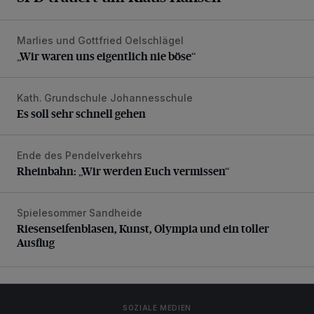
Marlies und Gottfried Oelschlägel
„Wir waren uns eigentlich nie böse“
„Wir waren uns eigentlich nie böse“
Kath. Grundschule Johannesschule
Es soll sehr schnell gehen
Es soll sehr schnell gehen
Ende des Pendelverkehrs
Rheinbahn: „Wir werden Euch vermissen“
Rheinbahn: „Wir werden Euch vermissen“
Spielesommer Sandheide
Riesenseifenblasen, Kunst, Olympia und ein toller Ausflug
Riesenseifenblasen, Kunst, Olympia und ein toller
Ausflug
SOZIALE MEDIEN