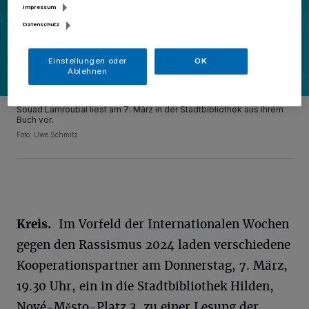
Impressum
Datenschutz
Einstellungen oder
OK
Ablehnen
Souad Lamroubal liest am 7. März in der Stadtbibliothek aus ihrem
Buch vor.
Foto:
Uwe Schmitz
Kreis.
Im Vorfeld der Internationalen Wochen
gegen den Rassismus 2024 laden verschiedene
Kooperationspartner am Donnerstag, 7. März,
19.30 Uhr, ein in die Stadtbibliothek Hilden,
Nové-Město-Platz 3, zu einer Lesung der