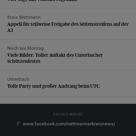
Kreis Mettmann
Appell für teilweise Freigabe des Seitenstreifens auf der A
Appell für teilweise Freigabe des Seitenstreifens auf der
A3
Noch bis Montag
Viele Bilder: Toller Auftakt des Unterbacher Schützenfeste
Viele Bilder: Toller Auftakt des Unterbacher
Schützenfestes
Unterbach
Tolle Party und großer Andrang beim UTC
Tolle Party und großer Andrang beim UTC
SOZIALE MEDIEN
www.facebook.com/mettmannerkreisnews/