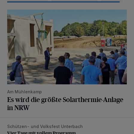
Es wird die größte Solarthermie-Anlage in NRW
Am Mühlenkamp
Es wird die größte Solarthermie-Anlage
in NRW
Schützen- und Volksfest Unterbach
Vier Tage mit vollem Programm
Vier Tage mit vollem Programm