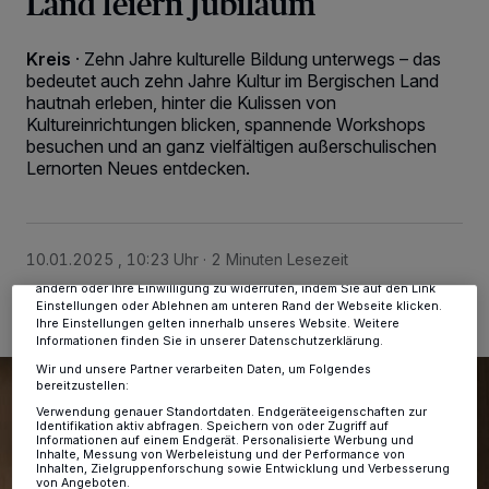
Land feiern Jubiläum
Kreis
·
Zehn Jahre kulturelle Bildung unterwegs – das
bedeutet auch zehn Jahre Kultur im Bergischen Land
hautnah erleben, hinter die Kulissen von
Kultureinrichtungen blicken, spannende Workshops
besuchen und an ganz vielfältigen außerschulischen
Wir und unsere
-Partner speichern und greifen auf
218
Lernorten Neues entdecken.
personenbezogene Daten wie Browserdaten oder eindeutige
Kennungen auf Ihrem Gerät zu. Durch Auswahl von OK aktivieren Sie
Tracking-Technologien für die unter „Wir und unsere Partner
verarbeiten Daten, um Ihnen Dienste bereitzustellen“ aufgeführten
Zwecke. Wenn Tracker deaktiviert sind, sind manche Inhalte und
Anzeigen möglicherweise nicht mehr so relevant für Sie. Sie können
10.01.2025 , 10:23 Uhr
2 Minuten Lesezeit
dieses Menü jederzeit wieder aufrufen, um Ihre Einstellungen zu
ändern oder Ihre Einwilligung zu widerrufen, indem Sie auf den Link
Einstellungen oder Ablehnen am unteren Rand der Webseite klicken.
Ihre Einstellungen gelten innerhalb unseres Website. Weitere
Informationen finden Sie in unserer Datenschutzerklärung.
Wir und unsere Partner verarbeiten Daten, um Folgendes
bereitzustellen:
Verwendung genauer Standortdaten. Endgeräteeigenschaften zur
Identifikation aktiv abfragen. Speichern von oder Zugriff auf
Informationen auf einem Endgerät. Personalisierte Werbung und
Inhalte, Messung von Werbeleistung und der Performance von
Inhalten, Zielgruppenforschung sowie Entwicklung und Verbesserung
von Angeboten.