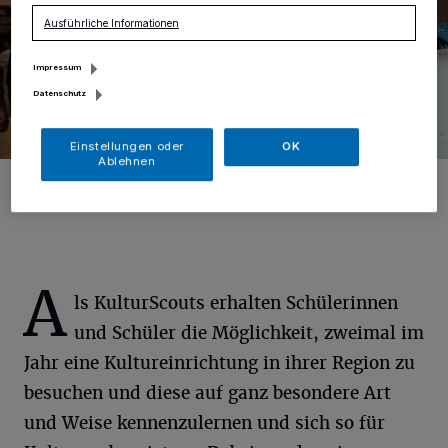
Ausführliche Informationen
Impressum
Datenschutz
Einstellungen oder
OK
Ablehnen
Foto: F. Schardt
A
ls KulturScouts erhalten Schülerinnen
und Schüler die Möglichkeit, zweimal im
Jahr eine Kultureinrichtung in ihrer Region zu
besuchen und diese auf ganz besondere Art
und Weise kennenzulernen und sich so für