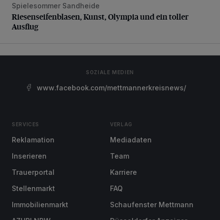
Spielesommer Sandheide
Riesenseifenblasen, Kunst, Olympia und ein toller Ausflug
Riesenseifenblasen, Kunst, Olympia und ein toller
Ausflug
SOZIALE MEDIEN
www.facebook.com/mettmannerkreisnews/
SERVICES
VERLAG
Reklamation
Mediadaten
Inserieren
Team
Trauerportal
Karriere
Stellenmarkt
FAQ
Immobilienmarkt
Schaufenster Mettmann