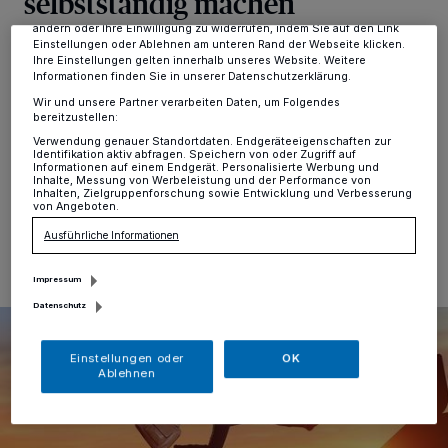
selbstständig machen
dieses Menü jederzeit wieder aufrufen, um Ihre Einstellungen zu
ändern oder Ihre Einwilligung zu widerrufen, indem Sie auf den Link
Einstellungen oder Ablehnen am unteren Rand der Webseite klicken.
Kreis
·
Wer sein Schicksal in die Hand nehmen und
Ihre Einstellungen gelten innerhalb unseres Website. Weitere
selbst bestimmen möchte, wie viel er verdient, wann
Informationen finden Sie in unserer Datenschutzerklärung.
und wo er arbeitet, der sollte etwas unternehmen. Doch
Wir und unsere Partner verarbeiten Daten, um Folgendes
bevor die eigene Firma gegründet werden kann, sind
bereitzustellen:
viele Fragen zu klären.
Verwendung genauer Standortdaten. Endgeräteeigenschaften zur
Identifikation aktiv abfragen. Speichern von oder Zugriff auf
Informationen auf einem Endgerät. Personalisierte Werbung und
Inhalte, Messung von Werbeleistung und der Performance von
Inhalten, Zielgruppenforschung sowie Entwicklung und Verbesserung
von Angeboten.
06.01.2025 , 13:12 Uhr
Eine Minute Lesezeit
Ausführliche Informationen
Impressum
Datenschutz
Einstellungen oder
OK
Ablehnen