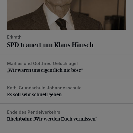
Erkrath
SPD trauert um Klaus Hänsch
Marlies und Gottfried Oelschlägel
„Wir waren uns eigentlich nie böse“
„Wir waren uns eigentlich nie böse“
Kath. Grundschule Johannesschule
Es soll sehr schnell gehen
Es soll sehr schnell gehen
Ende des Pendelverkehrs
Rheinbahn: „Wir werden Euch vermissen“
Rheinbahn: „Wir werden Euch vermissen“