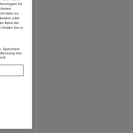
chnologien für
führten
cht mehr so
 ändern oder
ren Rand der
 finden Sie in
n. Speichern
, Messung von
 und