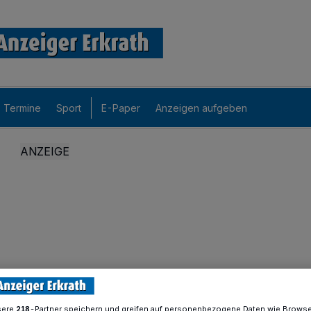
Termine
Sport
E-Paper
Anzeigen aufgeben
sere
-Partner speichern und greifen auf personenbezogene Daten wie Brows
218