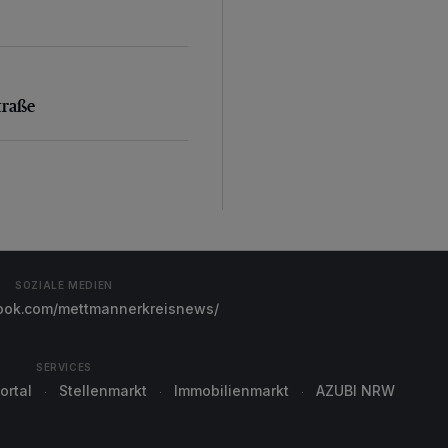
aße
traße
SOZIALE MEDIEN
ok.com/mettmannerkreisnews/
SERVICES
ortal
Stellenmarkt
Immobilienmarkt
AZUBI NRW