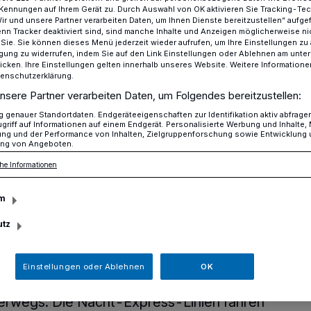
Kennungen auf Ihrem Gerät zu. Durch Auswahl von OK aktivieren Sie Tracking-Te
Wir und unsere Partner verarbeiten Daten, um Ihnen Dienste bereitzustellen“ aufge
n Tracker deaktiviert sind, sind manche Inhalte und Anzeigen möglicherweise ni
r Sie. Sie können dieses Menü jederzeit wieder aufrufen, um Ihre Einstellungen zu
ligung zu widerrufen, indem Sie auf den Link Einstellungen oder Ablehnen am unte
ter und Neujahr
icken. Ihre Einstellungen gelten innerhalb unseres Website. Weitere Informationen
tenschutzerklärung.
nsere Partner verarbeiten Daten, um Folgendes bereitzustellen:
der letzten Nacht des Jahres häufiger und
genauer Standortdaten. Endgeräteeigenschaften zur Identifikation aktiv abfrage
griff auf Informationen auf einem Endgerät. Personalisierte Werbung und Inhalte
ung und der Performance von Inhalten, Zielgruppenforschung sowie Entwicklung
ng von Angeboten.
 Silvester und
he Informationen
m
utz
le den eigenen „Schlitten“ stehen lassen
 trinken können, verstärkt die Rheinbahn
Einstellungen oder Ablehnen
OK
iele Busse und Bahnen im gesamten Netz
nterwegs. Die Nacht-Express-Linien fahren