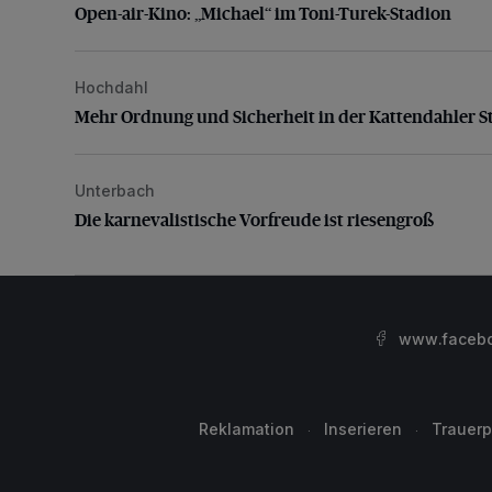
Open-air-Kino: „Michael“ im Toni-Turek-Stadion
Hochdahl
Mehr Ordnung und Sicherheit in der Kattendahler Str
Mehr Ordnung und Sicherheit in der Kattendahler S
Unterbach
Die karnevalistische Vorfreude ist riesengroß
Die karnevalistische Vorfreude ist riesengroß
www.facebo
Reklamation
Inserieren
Trauerp