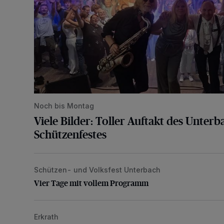
Noch bis Montag
Viele Bilder: Toller Auftakt des Unter
Schützenfestes
Schützen- und Volksfest Unterbach
Vier Tage mit vollem Programm
Vier Tage mit vollem Programm
Erkrath
Open-air-Kino: „Michael“ im Toni-Turek-Stadion