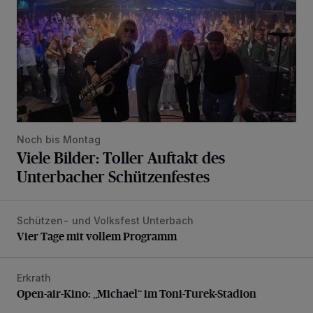
Noch bis Montag
Viele Bilder: Toller Auftakt des
Unterbacher Schützenfestes
Schützen- und Volksfest Unterbach
Vier Tage mit vollem Programm
Vier Tage mit vollem Programm
Erkrath
Open-air-Kino: „Michael“ im Toni-Turek-Stadion
Open-air-Kino: „Michael“ im Toni-Turek-Stadion