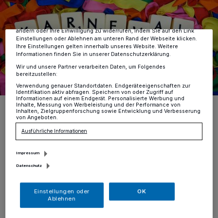
Zwecke. Wenn Tracker deaktiviert sind, sind manche Inhalte und
Anzeigen möglicherweise nicht mehr so relevant für Sie. Sie können
dieses Menü jederzeit wieder aufrufen, um Ihre Einstellungen zu
ändern oder Ihre Einwilligung zu widerrufen, indem Sie auf den Link
Einstellungen oder Ablehnen am unteren Rand der Webseite klicken.
Ihre Einstellungen gelten innerhalb unseres Website. Weitere
Informationen finden Sie in unserer Datenschutzerklärung.
Wir und unsere Partner verarbeiten Daten, um Folgendes
bereitzustellen:
Verwendung genauer Standortdaten. Endgeräteeigenschaften zur
Identifikation aktiv abfragen. Speichern von oder Zugriff auf
Informationen auf einem Endgerät. Personalisierte Werbung und
Foto: Semevent/Pixabay
Inhalte, Messung von Werbeleistung und der Performance von
Inhalten, Zielgruppenforschung sowie Entwicklung und Verbesserung
von Angeboten.
Ausführliche Informationen
Impressum
D
enn gerade in der närrischen Zeit bietet
Datenschutz
es sich an, das Auto stehen zu lassen,
Einstellungen oder
OK
unbeschwert zu feiern und mit der Rheinbahn
Ablehnen
zu fahren. Wer Bus und Bahn nutzt, kommt