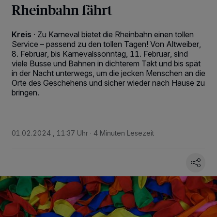
Rheinbahn fährt
Kreis
·
Zu Karneval bietet die Rheinbahn einen tollen
Service – passend zu den tollen Tagen! Von Altweiber,
8. Februar, bis Karnevalssonntag, 11. Februar, sind
viele Busse und Bahnen in dichterem Takt und bis spät
in der Nacht unterwegs, um die jecken Menschen an die
Orte des Geschehens und sicher wieder nach Hause zu
bringen.
01.02.2024 , 11:37 Uhr
4 Minuten Lesezeit
Wir und unsere
-Partner speichern und greifen auf
218
personenbezogene Daten wie Browserdaten oder eindeutige
Kennungen auf Ihrem Gerät zu. Durch Auswahl von OK aktivieren Sie
Tracking-Technologien für die unter „Wir und unsere Partner
verarbeiten Daten, um Ihnen Dienste bereitzustellen“ aufgeführten