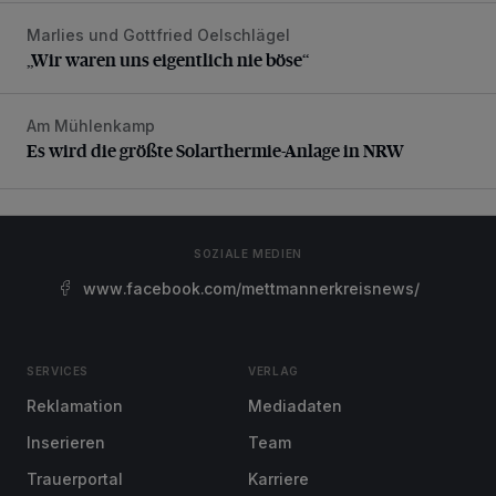
Marlies und Gottfried Oelschlägel
„Wir waren uns eigentlich nie böse“
„Wir waren uns eigentlich nie böse“
Am Mühlenkamp
Es wird die größte Solarthermie-Anlage in NRW
Es wird die größte Solarthermie-Anlage in NRW
SOZIALE MEDIEN
www.facebook.com/mettmannerkreisnews/
SERVICES
VERLAG
Reklamation
Mediadaten
Inserieren
Team
Trauerportal
Karriere