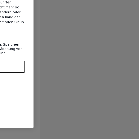
führten
cht mehr so
 ändern oder
ren Rand der
 finden Sie in
n. Speichern
, Messung von
 und