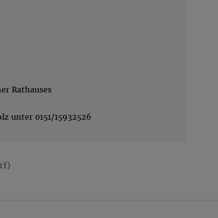
her Rathauses
olz unter 0151/15932526
rf)