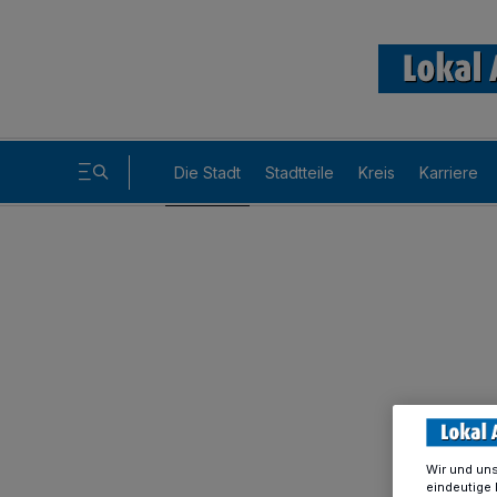
Die Stadt
Stadtteile
Kreis
Karriere
Wir und un
eindeutige 