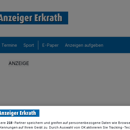
Termine
Sport
E-Paper
Anzeigen aufgeben
sere
-Partner speichern und greifen auf personenbezogene Daten wie Brows
218
Kennungen auf Ihrem Gerät zu. Durch Auswahl von OK aktivieren Sie Tracking-Te