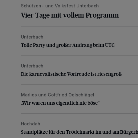
Schützen- und Volksfest Unterbach
Vier Tage mit vollem Programm
Unterbach
Tolle Party und großer Andrang beim UTC
Tolle Party und großer Andrang beim UTC
Unterbach
Die karnevalistische Vorfreude ist riesengroß
Die karnevalistische Vorfreude ist riesengroß
Marlies und Gottfried Oelschlägel
„Wir waren uns eigentlich nie böse“
„Wir waren uns eigentlich nie böse“
Hochdahl
Standplätze für den Trödelmarkt im und am Bürgerha
Standplätze für den Trödelmarkt im und am Bürger