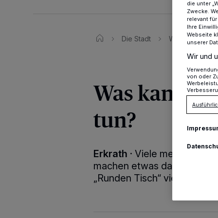
die unter „
Zwecke. Wen
relevant fü
Ihre Einwil
Webseite kl
Die Stadt
Was kannst du f
unserer Da
Wir und u
Verwendung 
von oder Zu
Was kannst d
Werbeleist
Verbesseru
Ausführlic
tun?
Impressu
Datensch
Erkrath
·
Viele meckern und 
machen etwas dagegen. Doc
„Runden Tisch“ vielleicht änd