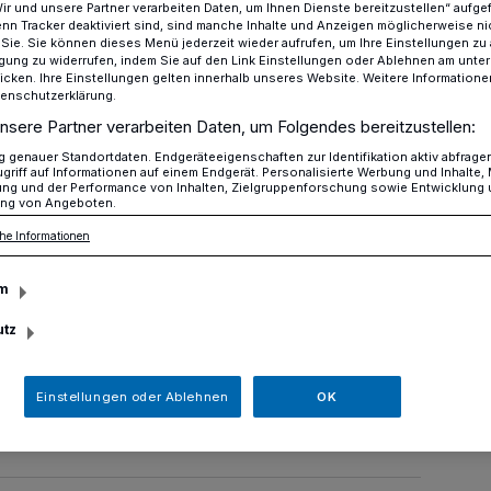
Wir und unsere Partner verarbeiten Daten, um Ihnen Dienste bereitzustellen“ aufge
n Tracker deaktiviert sind, sind manche Inhalte und Anzeigen möglicherweise ni
r Sie. Sie können dieses Menü jederzeit wieder aufrufen, um Ihre Einstellungen zu
ligung zu widerrufen, indem Sie auf den Link Einstellungen oder Ablehnen am unte
icken. Ihre Einstellungen gelten innerhalb unseres Website. Weitere Informationen
ür deine Stadt tun?
tenschutzerklärung.
nsere Partner verarbeiten Daten, um Folgendes bereitzustellen:
genauer Standortdaten. Endgeräteeigenschaften zur Identifikation aktiv abfrage
griff auf Informationen auf einem Endgerät. Personalisierte Werbung und Inhalte
u für deine Stadt
ung und der Performance von Inhalten, Zielgruppenforschung sowie Entwicklung
ng von Angeboten.
he Informationen
m
utz
sind unzufrieden, aber nur wenige
h das könnte sich mit Erkraths erstem
ern...
Einstellungen oder Ablehnen
OK