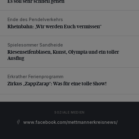
Es soll sehr schnell gehen
Ende des Pendelverkehrs
Rheinbahn: „Wir werden Euch vermissen“
Rheinbahn: „Wir werden Euch vermissen“
Spielesommer Sandheide
Riesenseifenblasen, Kunst, Olympia und ein toller Ausflug
Riesenseifenblasen, Kunst, Olympia und ein toller
Ausflug
Erkrather Ferienprogramm
Zirkus „ZappZarap“: Was für eine tolle Show!
Zirkus „ZappZarap“: Was für eine tolle Show!
SOZIALE MEDIEN
www.facebook.com/mettmannerkreisnews/