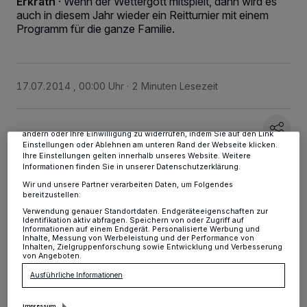
Erkrath
·
Wenn der Wettergott mitspielt, dann wird es
auch in diesem Jahr wieder ein Reitturnier mit einem
Programm für die ganze Familie.
Wir und unsere
-Partner speichern und greifen auf
218
personenbezogene Daten wie Browserdaten oder eindeutige
Kennungen auf Ihrem Gerät zu. Durch Auswahl von OK aktivieren Sie
Tracking-Technologien für die unter „Wir und unsere Partner
17.07.2014 , 00:00 Uhr
2 Minuten Lesezeit
verarbeiten Daten, um Ihnen Dienste bereitzustellen“ aufgeführten
Zwecke. Wenn Tracker deaktiviert sind, sind manche Inhalte und
Anzeigen möglicherweise nicht mehr so relevant für Sie. Sie können
dieses Menü jederzeit wieder aufrufen, um Ihre Einstellungen zu
ändern oder Ihre Einwilligung zu widerrufen, indem Sie auf den Link
Einstellungen oder Ablehnen am unteren Rand der Webseite klicken.
Ihre Einstellungen gelten innerhalb unseres Website. Weitere
Informationen finden Sie in unserer Datenschutzerklärung.
Wir und unsere Partner verarbeiten Daten, um Folgendes
bereitzustellen:
Von Felix Förster
Verwendung genauer Standortdaten. Endgeräteeigenschaften zur
Identifikation aktiv abfragen. Speichern von oder Zugriff auf
Informationen auf einem Endgerät. Personalisierte Werbung und
Inhalte, Messung von Werbeleistung und der Performance von
D
Inhalten, Zielgruppenforschung sowie Entwicklung und Verbesserung
er Reitstall Hanten, Heide 1, auf
von Angeboten.
Erkraths grünen Höhen lädt vom 18. bis
Ausführliche Informationen
20. Juli zum „Festival der Pferde“ ein. Der
Impressum