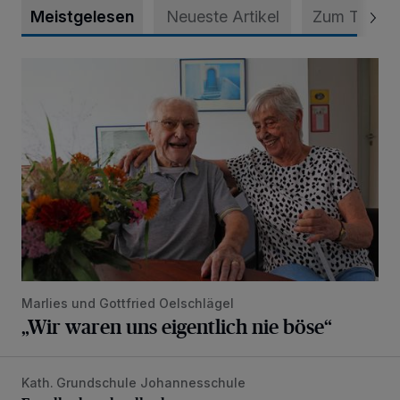
Meistgelesen
Neueste Artikel
Zum Thema
„Wir waren uns eigentlich nie böse“
Marlies und Gottfried Oelschlägel
„Wir waren uns eigentlich nie böse“
Kath. Grundschule Johannesschule
Es soll sehr schnell gehen