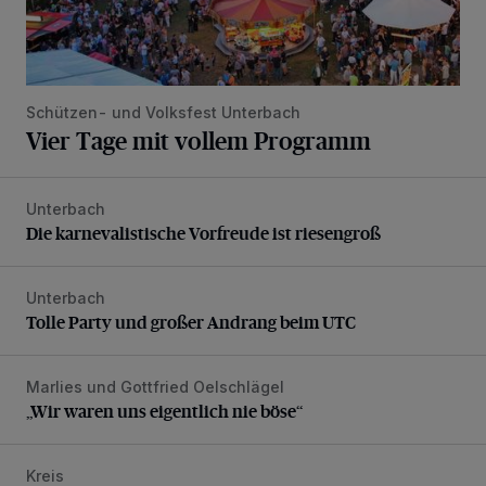
Schützen- und Volksfest Unterbach
Vier Tage mit vollem Programm
Unterbach
Die karnevalistische Vorfreude ist riesengroß
Die karnevalistische Vorfreude ist riesengroß
Unterbach
Tolle Party und großer Andrang beim UTC
Tolle Party und großer Andrang beim UTC
Marlies und Gottfried Oelschlägel
„Wir waren uns eigentlich nie böse“
„Wir waren uns eigentlich nie böse“
Kreis
Der Blotschenmarkt kann stattfinden