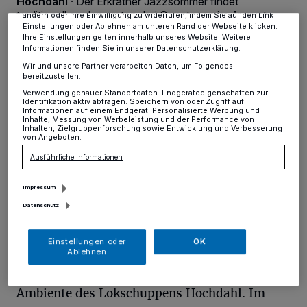
Hochdahl
·
Der Erkrather Jazzsommer findet
dieses Menü jederzeit wieder aufrufen, um Ihre Einstellungen zu
traditionell an den ersten drei Sonntagen im August
ändern oder Ihre Einwilligung zu widerrufen, indem Sie auf den Link
Einstellungen oder Ablehnen am unteren Rand der Webseite klicken.
jeweils von 11 bis 15.30 Uhr statt.
Ihre Einstellungen gelten innerhalb unseres Website. Weitere
Informationen finden Sie in unserer Datenschutzerklärung.
Wir und unsere Partner verarbeiten Daten, um Folgendes
bereitzustellen:
10.07.2014 , 15:22 Uhr
Eine Minute Lesezeit
Verwendung genauer Standortdaten. Endgeräteeigenschaften zur
Identifikation aktiv abfragen. Speichern von oder Zugriff auf
Informationen auf einem Endgerät. Personalisierte Werbung und
Inhalte, Messung von Werbeleistung und der Performance von
Inhalten, Zielgruppenforschung sowie Entwicklung und Verbesserung
von Angeboten.
Ausführliche Informationen
Impressum
Datenschutz
Von Felix Förster
Einstellungen oder
OK
Ablehnen
Verschiedene Jazzbands spielen im schönen
Ambiente des Lokschuppens Hochdahl. Im