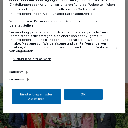
ändern oder Ihre Einwilligung zu widerrufen, indem Sie auf den Link
Alt-Erkrath
·
Die St. Sebastianus Bruderschaft Erkrath
Einstellungen oder Ablehnen am unteren Rand der Webseite klicken.
Ihre Einstellungen gelten innerhalb unseres Website. Weitere
feiert diesen Samstag ihr traditionelles Titularfest.
Informationen finden Sie in unserer Datenschutzerklärung.
Gestartet wird um um 17 Uhr mit der Messe in St.
Wir und unsere Partner verarbeiten Daten, um Folgendes
Johannes zelebriert von dem neuen Präses Pater
bereitzustellen:
George Njonge. Musikalisch gestaltet wird die Messe
Verwendung genauer Standortdaten. Endgeräteeigenschaften zur
vom Musikverein der Eintracht Olsberg.
Identifikation aktiv abfragen. Speichern von oder Zugriff auf
Informationen auf einem Endgerät. Personalisierte Werbung und
Inhalte, Messung von Werbeleistung und der Performance von
Inhalten, Zielgruppenforschung sowie Entwicklung und Verbesserung
von Angeboten.
17.01.2024 , 12:10 Uhr
Eine Minute Lesezeit
Ausführliche Informationen
Impressum
Datenschutz
Einstellungen oder
OK
Ablehnen