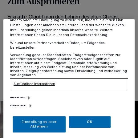
zum Ausprobieren
verarbeiten Daten, um Ihnen Dienste bereitzustellen“ aufgeführten
Zwecke. Wenn Tracker deaktiviert sind, sind manche Inhalte und
Anzeigen möglicherweise nicht mehr so relevant für Sie. Sie können
dieses Menü jederzeit wieder aufrufen, um Ihre Einstellungen zu
Erkrath
·
Glaubt man den Lehren des alten Chinas,
ändern oder Ihre Einwilligung zu widerrufen, indem Sie auf den Link
dann bestimmt die ewig fließende Energie „Qi“ alles
Einstellungen oder Ablehnen am unteren Rand der Webseite klicken.
Leben auf Erden und dem Universum. Wer also ein
Ihre Einstellungen gelten innerhalb unseres Website. Weitere
erfolgreiches, gesundes und langes Leben führen
Informationen finden Sie in unserer Datenschutzerklärung.
möchte, sollte lernen, die sich ihm durch die
Wir und unsere Partner verarbeiten Daten, um Folgendes
Bewegungskunst Qigong bietende Kraft zu nutzen.
bereitzustellen:
Verwendung genauer Standortdaten. Endgeräteeigenschaften zur
Identifikation aktiv abfragen. Speichern von oder Zugriff auf
Informationen auf einem Endgerät. Personalisierte Werbung und
Inhalte, Messung von Werbeleistung und der Performance von
Inhalten, Zielgruppenforschung sowie Entwicklung und Verbesserung
22.11.2024 , 16:13 Uhr
Eine Minute Lesezeit
von Angeboten.
Ausführliche Informationen
Impressum
Datenschutz
Einstellungen oder
OK
Ablehnen