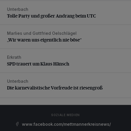
Unterbach
Tolle Party und großer Andrang beim UTC
Tolle Party und großer Andrang beim UTC
Marlies und Gottfried Oelschlägel
„Wir waren uns eigentlich nie böse“
„Wir waren uns eigentlich nie böse“
Erkrath
SPD trauert um Klaus Hänsch
SPD trauert um Klaus Hänsch
Unterbach
Die karnevalistische Vorfreude ist riesengroß
Die karnevalistische Vorfreude ist riesengroß
SOZIALE MEDIEN
www.facebook.com/mettmannerkreisnews/