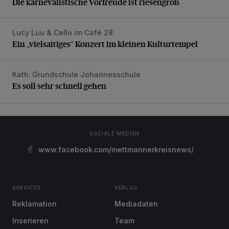
Die karnevalistische Vorfreude ist riesengroß
Lucy Luu & Cello im Café 28
Ein „vielsaitiges“ Konzert im kleinen Kulturtempel
Ein „vielsaitiges“ Konzert im kleinen Kulturtempel
Kath. Grundschule Johannesschule
Es soll sehr schnell gehen
Es soll sehr schnell gehen
SOZIALE MEDIEN
www.facebook.com/mettmannerkreisnews/
SERVICES
VERLAG
Reklamation
Mediadaten
Inserieren
Team