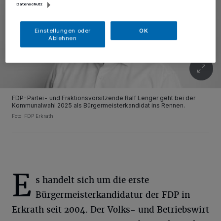
Datenschutz
Einstellungen oder
OK
Ablehnen
FDP-Partei- und Fraktionsvorsitzende Ralf Lenger geht bei der
Kommunalwahl 2025 als Bürgermeisterkandidat ins Rennen.
Foto: FDP Erkrath
E
s handelt sich um die erste
Bürgermeisterkandidatur der FDP in
Erkrath seit 2004. Der Volks- und Betriebswirt