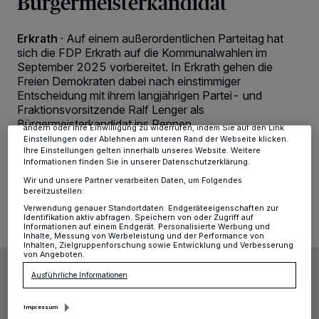
Bürgermeisterkandidat
Erkrath
·
Auf einem außerordentlichen Parteitag hat
Wir und unsere
-Partner speichern und greifen auf
218
personenbezogene Daten wie Browserdaten oder eindeutige
sich die FDP Erkrath auf die Kommunalwahlen im
Kennungen auf Ihrem Gerät zu. Durch Auswahl von OK aktivieren Sie
September 2025 vorbereitet. In Erkrath gehen die
Tracking-Technologien für die unter „Wir und unsere Partner
Freien Demokraten dabei nach einstimmiger
verarbeiten Daten, um Ihnen Dienste bereitzustellen“ aufgeführten
Entscheidung mit ihrem langjährigen Partei- und
Zwecke. Wenn Tracker deaktiviert sind, sind manche Inhalte und
Anzeigen möglicherweise nicht mehr so relevant für Sie. Sie können
Fraktionsvorsitzende Ralf Lenger als
dieses Menü jederzeit wieder aufrufen, um Ihre Einstellungen zu
Bürgermeisterkandidat ins Rennen.
ändern oder Ihre Einwilligung zu widerrufen, indem Sie auf den Link
Einstellungen oder Ablehnen am unteren Rand der Webseite klicken.
Ihre Einstellungen gelten innerhalb unseres Website. Weitere
Informationen finden Sie in unserer Datenschutzerklärung.
Wir und unsere Partner verarbeiten Daten, um Folgendes
18.11.2024 , 13:20 Uhr
2 Minuten Lesezeit
bereitzustellen:
Verwendung genauer Standortdaten. Endgeräteeigenschaften zur
Identifikation aktiv abfragen. Speichern von oder Zugriff auf
Informationen auf einem Endgerät. Personalisierte Werbung und
Inhalte, Messung von Werbeleistung und der Performance von
Inhalten, Zielgruppenforschung sowie Entwicklung und Verbesserung
von Angeboten.
Ausführliche Informationen
Impressum