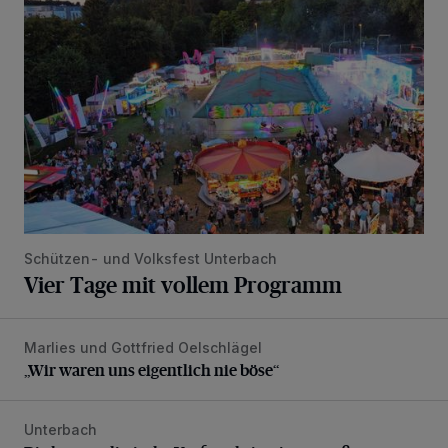
Schützen- und Volksfest Unterbach
Vier Tage mit vollem Programm
Marlies und Gottfried Oelschlägel
„Wir waren uns eigentlich nie böse“
„Wir waren uns eigentlich nie böse“
Unterbach
Die karnevalistische Vorfreude ist riesengroß