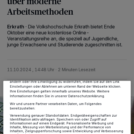
über moderne
Arbeitsmethoden
Erkrath
·
Die Volkshochschule Erkrath bietet Ende
Oktober eine neue kostenlose Online-
Veranstaltungsreihe an, die speziell auf Jugendliche,
junge Erwachsene und Studierende zugeschnitten ist.
Wir und unsere
-Partner speichern und greifen auf
218
personenbezogene Daten wie Browserdaten oder eindeutige
Kennungen auf Ihrem Gerät zu. Durch Auswahl von OK aktivieren Sie
Tracking-Technologien für die unter „Wir und unsere Partner
verarbeiten Daten, um Ihnen Dienste bereitzustellen“ aufgeführten
Zwecke. Wenn Tracker deaktiviert sind, sind manche Inhalte und
11.10.2024 , 14:48 Uhr
2 Minuten Lesezeit
Anzeigen möglicherweise nicht mehr so relevant für Sie. Sie können
dieses Menü jederzeit wieder aufrufen, um Ihre Einstellungen zu
ändern oder Ihre Einwilligung zu widerrufen, indem Sie auf den Link
Einstellungen oder Ablehnen am unteren Rand der Webseite klicken.
Ihre Einstellungen gelten innerhalb unseres Website. Weitere
Informationen finden Sie in unserer Datenschutzerklärung.
Wir und unsere Partner verarbeiten Daten, um Folgendes
bereitzustellen:
Verwendung genauer Standortdaten. Endgeräteeigenschaften zur
Identifikation aktiv abfragen. Speichern von oder Zugriff auf
Informationen auf einem Endgerät. Personalisierte Werbung und
Inhalte, Messung von Werbeleistung und der Performance von
Inhalten, Zielgruppenforschung sowie Entwicklung und Verbesserung