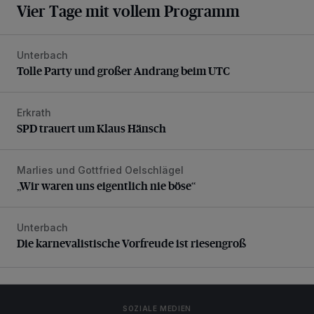
Vier Tage mit vollem Programm
Unterbach
Tolle Party und großer Andrang beim UTC
Tolle Party und großer Andrang beim UTC
Erkrath
SPD trauert um Klaus Hänsch
SPD trauert um Klaus Hänsch
Marlies und Gottfried Oelschlägel
„Wir waren uns eigentlich nie böse“
„Wir waren uns eigentlich nie böse“
Unterbach
Die karnevalistische Vorfreude ist riesengroß
Die karnevalistische Vorfreude ist riesengroß
SOZIALE MEDIEN