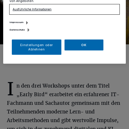
von Angeboten.
Ausführliche Informationen
Impressum
Datenschutz
Einstellungen oder
OK
Foto: Pixabay/ariseyjf
Ablehnen
I
n den drei Workshops unter dem Titel
„Early Bird“ erarbeitet ein erfahrener IT-
Fachmann und Sachautor gemeinsam mit den
Teilnehmenden moderne Lern- und
Arbeitsmethoden und gibt wertvolle Impulse,