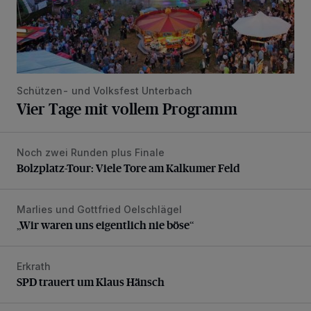
Schützen- und Volksfest Unterbach
Vier Tage mit vollem Programm
Noch zwei Runden plus Finale
Bolzplatz-Tour: Viele Tore am Kalkumer Feld
Bolzplatz-Tour: Viele Tore am Kalkumer Feld
Marlies und Gottfried Oelschlägel
„Wir waren uns eigentlich nie böse“
„Wir waren uns eigentlich nie böse“
Erkrath
SPD trauert um Klaus Hänsch
SPD trauert um Klaus Hänsch