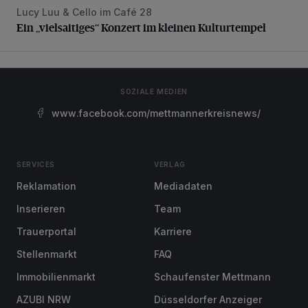
Lucy Luu & Cello im Café 28
Ein „vielsaitiges“ Konzert im kleinen Kulturtempel
Ein „vielsaitiges“ Konzert im kleinen Kulturtempel
SOZIALE MEDIEN
www.facebook.com/mettmannerkreisnews/
SERVICES
VERLAG
Reklamation
Mediadaten
Inserieren
Team
Trauerportal
Karriere
Stellenmarkt
FAQ
Immobilienmarkt
Schaufenster Mettmann
AZUBI NRW
Düsseldorfer Anzeiger