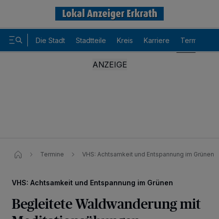
Die Stadt
Stadtteile
Kreis
Karriere
Termine
Termine
VHS: Achtsamkeit und Entspannung im Grünen
VHS: Achtsamkeit und Entspannung im Grünen
Begleitete Waldwanderung mit
Wir und unsere
-Partner speichern und greifen auf
218
personenbezogene Daten wie Browserdaten oder eindeutige
Kennungen auf Ihrem Gerät zu. Durch Auswahl von OK aktivieren Sie