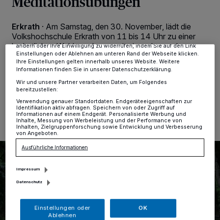
Meditationsübungen
Tracking-Technologien für die unter „Wir und unsere Partner
verarbeiten Daten, um Ihnen Dienste bereitzustellen“ aufgeführten
Zwecke. Wenn Tracker deaktiviert sind, sind manche Inhalte und
Erkrath
·
Am Samstag, den 30. November, lädt die
Anzeigen möglicherweise nicht mehr so relevant für Sie. Sie können
Volkshochschule Erkrath von 11 bis 14 Uhr zu einer
dieses Menü jederzeit wieder aufrufen, um Ihre Einstellungen zu
herbstlichen Waldwanderung mit einem besonderen
ändern oder Ihre Einwilligung zu widerrufen, indem Sie auf den Link
Einstellungen oder Ablehnen am unteren Rand der Webseite klicken.
Fokus auf Entspannung ein.
Ihre Einstellungen gelten innerhalb unseres Website. Weitere
Informationen finden Sie in unserer Datenschutzerklärung.
Wir und unsere Partner verarbeiten Daten, um Folgendes
bereitzustellen:
02.11.2024 , 14:54 Uhr
Eine Minute Lesezeit
Verwendung genauer Standortdaten. Endgeräteeigenschaften zur
Identifikation aktiv abfragen. Speichern von oder Zugriff auf
Informationen auf einem Endgerät. Personalisierte Werbung und
Inhalte, Messung von Werbeleistung und der Performance von
Inhalten, Zielgruppenforschung sowie Entwicklung und Verbesserung
von Angeboten.
Ausführliche Informationen
Impressum
Datenschutz
Einstellungen oder
OK
Ablehnen