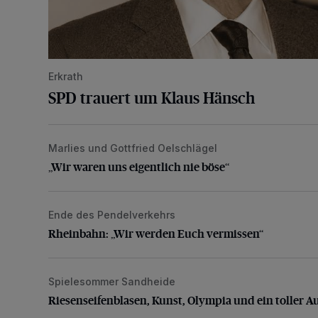
Erkrath
SPD trauert um Klaus Hänsch
Marlies und Gottfried Oelschlägel
„Wir waren uns eigentlich nie böse“
„Wir waren uns eigentlich nie böse“
Ende des Pendelverkehrs
Rheinbahn: „Wir werden Euch vermissen“
Rheinbahn: „Wir werden Euch vermissen“
Spielesommer Sandheide
Riesenseifenblasen, Kunst, Olympia und ein toller Au
Riesenseifenblasen, Kunst, Olympia und ein toller A