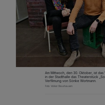
Am Mittwoch, den 30. Oktober, ist das 
in der Stadthalle das Theaterstück „S
Verfilmung von Sönke Wortmann.
Foto: Volker Beushausen