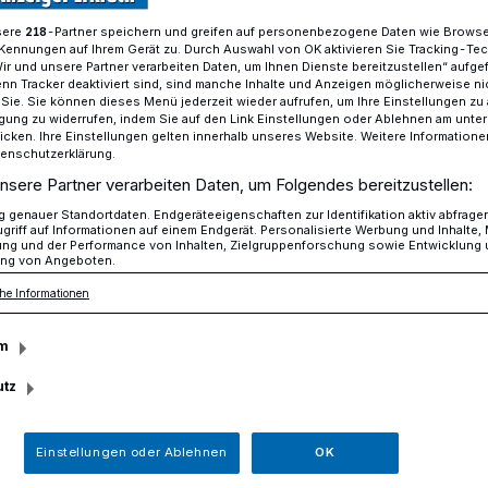
sere
-Partner speichern und greifen auf personenbezogene Daten wie Brows
218
Kennungen auf Ihrem Gerät zu. Durch Auswahl von OK aktivieren Sie Tracking-Te
Wir und unsere Partner verarbeiten Daten, um Ihnen Dienste bereitzustellen“ aufge
n Tracker deaktiviert sind, sind manche Inhalte und Anzeigen möglicherweise ni
Schauspiel von Frank Goosen nach der Verfilmung von Sönke Wo
r Sie. Sie können dieses Menü jederzeit wieder aufrufen, um Ihre Einstellungen zu
ligung zu widerrufen, indem Sie auf den Link Einstellungen oder Ablehnen am unte
icken. Ihre Einstellungen gelten innerhalb unseres Website. Weitere Informationen
tenschutzerklärung.
n nach der Verfilmung von Sönke
nsere Partner verarbeiten Daten, um Folgendes bereitzustellen:
genauer Standortdaten. Endgeräteeigenschaften zur Identifikation aktiv abfrage
griff auf Informationen auf einem Endgerät. Personalisierte Werbung und Inhalte
 in der Erkrather
ung und der Performance von Inhalten, Zielgruppenforschung sowie Entwicklung
ng von Angeboten.
he Informationen
m
utz
den 30. Oktober, ist das Westfälische
 Gast und präsentiert ab 20 Uhr das
in der Stadthalle an der Neanderstraße –
Einstellungen oder Ablehnen
OK
ng von Sönke Wortmann.