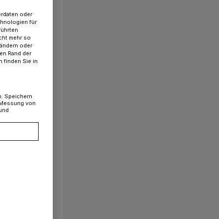
erdaten oder
chnologien für
führten
cht mehr so
rtmann
 ändern oder
ren Rand der
 finden Sie in
n. Speichern
, Messung von
 und