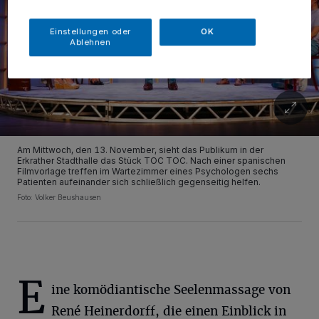
Einstellungen oder
OK
Ablehnen
Am Mittwoch, den 13. November, sieht das Publikum in der
Erkrather Stadthalle das Stück TOC TOC. Nach einer spanischen
Filmvorlage treffen im Wartezimmer eines Psychologen sechs
Patienten aufeinander sich schließlich gegenseitig helfen.
Foto: Volker Beushausen
E
ine komödiantische Seelenmassage von
René Heinerdorff, die einen Einblick in