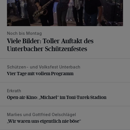
Noch bis Montag
Viele Bilder: Toller Auftakt des
Unterbacher Schützenfestes
Schützen- und Volksfest Unterbach
Vier Tage mit vollem Programm
Vier Tage mit vollem Programm
Erkrath
Open-air-Kino: „Michael“ im Toni-Turek-Stadion
Open-air-Kino: „Michael“ im Toni-Turek-Stadion
Marlies und Gottfried Oelschlägel
„Wir waren uns eigentlich nie böse“
„Wir waren uns eigentlich nie böse“