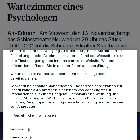
Wartezimmer eines
Wir und unsere
-Partner speichern und greifen auf
218
Psychologen
personenbezogene Daten wie Browserdaten oder eindeutige
Kennungen auf Ihrem Gerät zu. Durch Auswahl von OK aktivieren Sie
Tracking-Technologien für die unter „Wir und unsere Partner
verarbeiten Daten, um Ihnen Dienste bereitzustellen“ aufgeführten
Alt-Erkrath
·
Am Mittwoch, den 13. November, bringt
Zwecke. Wenn Tracker deaktiviert sind, sind manche Inhalte und
das Schlosstheater Neuwied um 20 Uhr das Stück
Anzeigen möglicherweise nicht mehr so relevant für Sie. Sie können
„TOC TOC“ auf die Bühne der Erkrather Stadthalle an
dieses Menü jederzeit wieder aufrufen, um Ihre Einstellungen zu
der Neanderstraße. Wir verlosen Freikarten für den
ändern oder Ihre Einwilligung zu widerrufen, indem Sie auf den Link
Einstellungen oder Ablehnen am unteren Rand der Webseite klicken.
Abend.
Ihre Einstellungen gelten innerhalb unseres Website. Weitere
Informationen finden Sie in unserer Datenschutzerklärung.
Wir und unsere Partner verarbeiten Daten, um Folgendes
bereitzustellen:
02.11.2024 , 13:51 Uhr
Eine Minute Lesezeit
Verwendung genauer Standortdaten. Endgeräteeigenschaften zur
Identifikation aktiv abfragen. Speichern von oder Zugriff auf
Informationen auf einem Endgerät. Personalisierte Werbung und
Inhalte, Messung von Werbeleistung und der Performance von
Inhalten, Zielgruppenforschung sowie Entwicklung und Verbesserung
von Angeboten.
Ausführliche Informationen
Impressum
Datenschutz