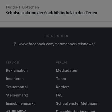
Für die I-Dötzchen
Schulstartaktion der Stadtbibliothek in den Ferien
Schulstartaktion der Stadtbibliothek in den Ferien
SOZIALE MEDIEN
www.facebook.com/mettmannerkreisnews/
SERVICES
VERLAG
Reklamation
Mediadaten
Inserieren
Team
Trauerportal
Karriere
Stellenmarkt
FAQ
Immobilienmarkt
Schaufenster Mettmann
AZUBI NRW
Düsseldorfer Anzeiger