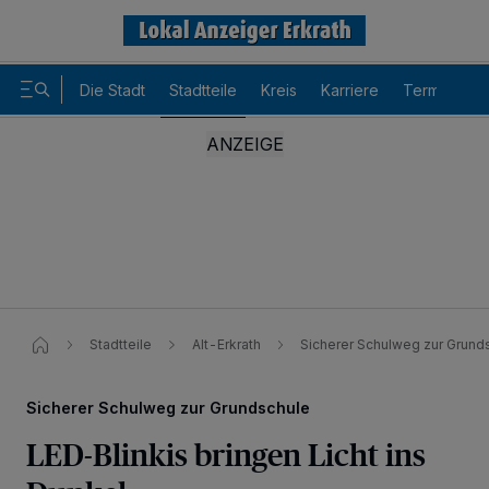
Die Stadt
Stadtteile
Kreis
Karriere
Termine
Stadtteile
Alt-Erkrath
Sicherer Schulweg zur Grund
Sicherer Schulweg zur Grundschule
LED-Blinkis bringen Licht ins
Wir und unsere
-Partner speichern und greifen auf
218
personenbezogene Daten wie Browserdaten oder eindeutige
Kennungen auf Ihrem Gerät zu. Durch Auswahl von OK aktivieren Sie