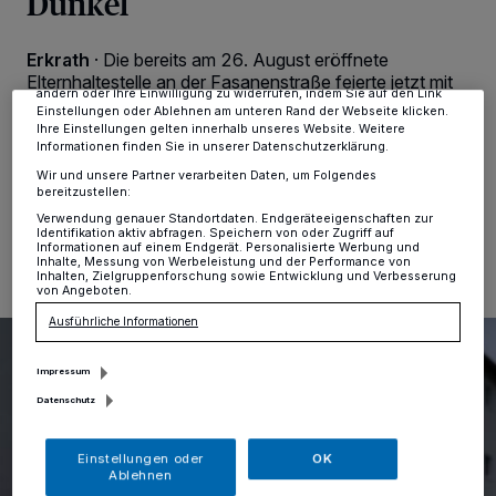
Dunkel
Tracking-Technologien für die unter „Wir und unsere Partner
verarbeiten Daten, um Ihnen Dienste bereitzustellen“ aufgeführten
Zwecke. Wenn Tracker deaktiviert sind, sind manche Inhalte und
Erkrath
·
Die bereits am 26. August eröffnete
Anzeigen möglicherweise nicht mehr so relevant für Sie. Sie können
dieses Menü jederzeit wieder aufrufen, um Ihre Einstellungen zu
Elternhaltestelle an der Fasanenstraße feierte jetzt mit
ändern oder Ihre Einwilligung zu widerrufen, indem Sie auf den Link
einer besonderen Aktion zu Beginn der dunklen
Einstellungen oder Ablehnen am unteren Rand der Webseite klicken.
Jahreszeit einen weiteren Höhepunkt.
Ihre Einstellungen gelten innerhalb unseres Website. Weitere
Informationen finden Sie in unserer Datenschutzerklärung.
Wir und unsere Partner verarbeiten Daten, um Folgendes
bereitzustellen:
30.10.2024 , 14:57 Uhr
Eine Minute Lesezeit
Verwendung genauer Standortdaten. Endgeräteeigenschaften zur
Identifikation aktiv abfragen. Speichern von oder Zugriff auf
Informationen auf einem Endgerät. Personalisierte Werbung und
Inhalte, Messung von Werbeleistung und der Performance von
Inhalten, Zielgruppenforschung sowie Entwicklung und Verbesserung
von Angeboten.
Ausführliche Informationen
Impressum
Datenschutz
Einstellungen oder
OK
Ablehnen