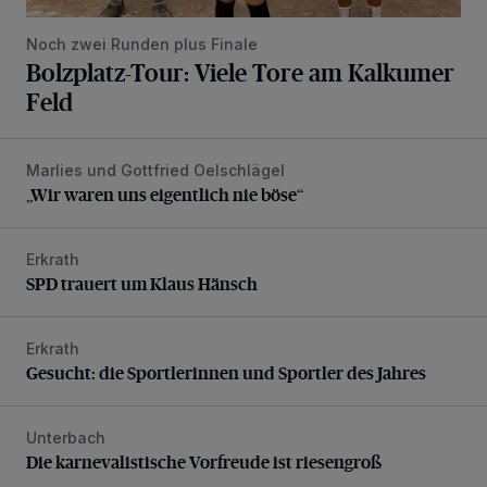
Noch zwei Runden plus Finale
Bolzplatz-Tour: Viele Tore am Kalkumer
Feld
Marlies und Gottfried Oelschlägel
„Wir waren uns eigentlich nie böse“
„Wir waren uns eigentlich nie böse“
Erkrath
SPD trauert um Klaus Hänsch
SPD trauert um Klaus Hänsch
Erkrath
Gesucht: die Sportlerinnen und Sportler des Jahres
Gesucht: die Sportlerinnen und Sportler des Jahres
Unterbach
Die karnevalistische Vorfreude ist riesengroß
Die karnevalistische Vorfreude ist riesengroß