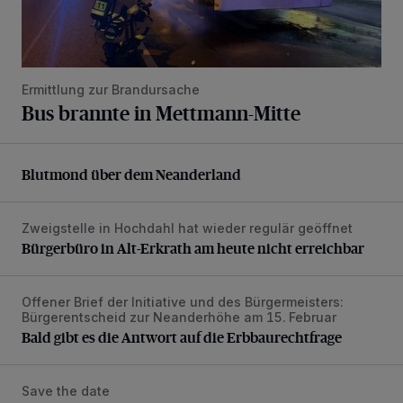
Ermittlung zur Brandursache
Bus brannte in Mettmann-Mitte
Blutmond über dem Neanderland
Blutmond über dem Neanderland
Zweigstelle in Hochdahl hat wieder regulär geöffnet
Bürgerbüro in Alt-Erkrath am heute nicht erreichbar
Bürgerbüro in Alt-Erkrath am heute nicht erreichbar
Offener Brief der Initiative und des Bürgermeisters:
Bald gibt es die Antwort auf die Erbbaurechtfrage
Bürgerentscheid zur Neanderhöhe am 15. Februar
Bald gibt es die Antwort auf die Erbbaurechtfrage
Save the date
Das Info-Mobil der Kriminalprävention kommt nach Wülfrat