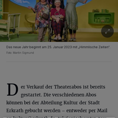
Das neue Jahr beginnt am 25. Januar 2023 mit „Himmlische Zeiten“.
Foto: Martin Sigmund
D
Wir und unsere
-Partner speichern und greifen auf
218
er Verkauf der Theaterabos ist bereits
personenbezogene Daten wie Browserdaten oder eindeutige
Kennungen auf Ihrem Gerät zu. Durch Auswahl von OK aktivieren Sie
gestartet. Die verschiedenen Abos
Tracking-Technologien für die unter „Wir und unsere Partner
können bei der Abteilung Kultur der Stadt
verarbeiten Daten, um Ihnen Dienste bereitzustellen“ aufgeführten
Zwecke. Wenn Tracker deaktiviert sind, sind manche Inhalte und
Erkrath gebucht werden – entweder per Mail
Anzeigen möglicherweise nicht mehr so relevant für Sie. Sie können
dieses Menü jederzeit wieder aufrufen, um Ihre Einstellungen zu