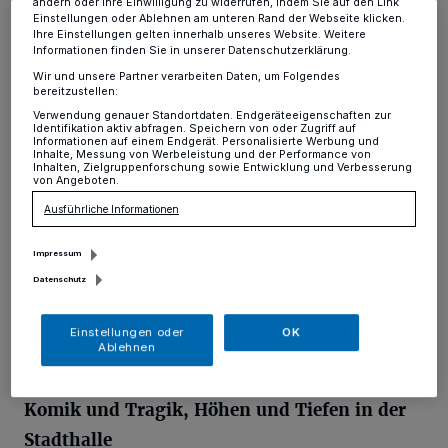
an
kultur@erkrath.de
, telefonisch unter 0211
ändern oder Ihre Einwilligung zu widerrufen, indem Sie auf den Link
Einstellungen oder Ablehnen am unteren Rand der Webseite klicken.
2407-4009 oder online unter
Ihre Einstellungen gelten innerhalb unseres Website. Weitere
Informationen finden Sie in unserer Datenschutzerklärung.
www.erkrath.de/theaterabo
.
Wir und unsere Partner verarbeiten Daten, um Folgendes
bereitzustellen:
Einzelkarten sind ab dem 18. Juli erhältlich
Verwendung genauer Standortdaten. Endgeräteeigenschaften zur
Identifikation aktiv abfragen. Speichern von oder Zugriff auf
Informationen auf einem Endgerät. Personalisierte Werbung und
und können dann im Online-Ticketshop unter
Inhalte, Messung von Werbeleistung und der Performance von
Inhalten, Zielgruppenforschung sowie Entwicklung und Verbesserung
www.tickets.erkrath.de reserviert werden. Es
von Angeboten.
gibt drei verschiedene Preiskategorien. Die
Ausführliche Informationen
Günstigste liegt bei 16 Euro. Das
Impressum
Programmheft der neuen Theatersaison liegt
Datenschutz
an vielen Orten im gesamten Stadtgebiet aus,
beispielsweise im Rathaus, den Büchereien
Einstellungen oder
OK
Ablehnen
oder im Baviercenter.
Komik und Tragik, Höhen und Tiefen in der
Stadthalle