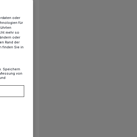
erdaten oder
chnologien für
führten
cht mehr so
 ändern oder
ren Rand der
 finden Sie in
n. Speichern
, Messung von
 und