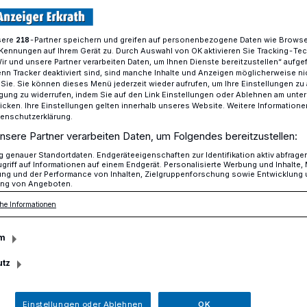
sere
-Partner speichern und greifen auf personenbezogene Daten wie Brows
218
Kennungen auf Ihrem Gerät zu. Durch Auswahl von OK aktivieren Sie Tracking-Te
nschef Brinkhaus baut auf Klaus Wiener
Wir und unsere Partner verarbeiten Daten, um Ihnen Dienste bereitzustellen“ aufge
n Tracker deaktiviert sind, sind manche Inhalte und Anzeigen möglicherweise ni
r Sie. Sie können dieses Menü jederzeit wieder aufrufen, um Ihre Einstellungen zu
ligung zu widerrufen, indem Sie auf den Link Einstellungen oder Ablehnen am unte
icken. Ihre Einstellungen gelten innerhalb unseres Website. Weitere Informationen
tenschutzerklärung.
tionschef
nsere Partner verarbeiten Daten, um Folgendes bereitzustellen:
genauer Standortdaten. Endgeräteeigenschaften zur Identifikation aktiv abfrage
griff auf Informationen auf einem Endgerät. Personalisierte Werbung und Inhalte
ut auf Klaus
ung und der Performance von Inhalten, Zielgruppenforschung sowie Entwicklung
ng von Angeboten.
he Informationen
m
utz
at Dr. Klaus Wiener bog in der
llter Unterstützung der Bundespolitik in
pfes – und das trotz
Einstellungen oder Ablehnen
OK