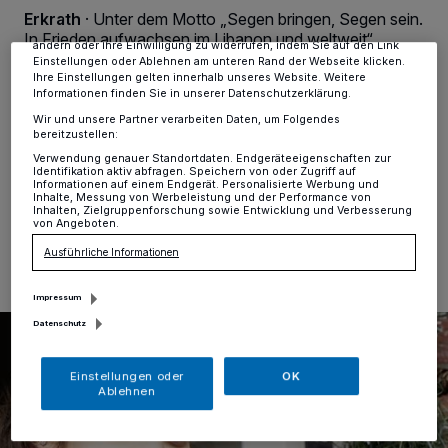
Anzeigen möglicherweise nicht mehr so relevant für Sie. Sie können
Erkrath
·
Unter dem Motto „Segen bringen, Segen sein.
dieses Menü jederzeit wieder aufrufen, um Ihre Einstellungen zu
In Frieden aufwachsen im Libanon und weltweit“
ändern oder Ihre Einwilligung zu widerrufen, indem Sie auf den Link
werden wieder über eine halbe Million Sternsinger in
Einstellungen oder Ablehnen am unteren Rand der Webseite klicken.
Deutschland zum Fest der Heiligen Drei Könige
Ihre Einstellungen gelten innerhalb unseres Website. Weitere
Informationen finden Sie in unserer Datenschutzerklärung.
ausgesandt, um Gottes Segen zu den Menschen zu
bringen und für Kinder in Not zu sammeln – so auch
Wir und unsere Partner verarbeiten Daten, um Folgendes
bereitzustellen:
wieder in Erkrath.
Verwendung genauer Standortdaten. Endgeräteeigenschaften zur
Identifikation aktiv abfragen. Speichern von oder Zugriff auf
Informationen auf einem Endgerät. Personalisierte Werbung und
Inhalte, Messung von Werbeleistung und der Performance von
Inhalten, Zielgruppenforschung sowie Entwicklung und Verbesserung
17.12.2019 , 13:45 Uhr
Eine Minute Lesezeit
von Angeboten.
Ausführliche Informationen
Impressum
Datenschutz
Einstellungen oder
OK
Ablehnen