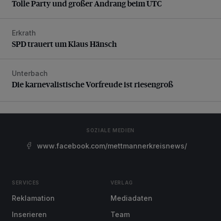
Tolle Party und großer Andrang beim UTC
Erkrath
SPD trauert um Klaus Hänsch
SPD trauert um Klaus Hänsch
Unterbach
Die karnevalistische Vorfreude ist riesengroß
Die karnevalistische Vorfreude ist riesengroß
SOZIALE MEDIEN
www.facebook.com/mettmannerkreisnews/
SERVICES
VERLAG
Reklamation
Mediadaten
Inserieren
Team