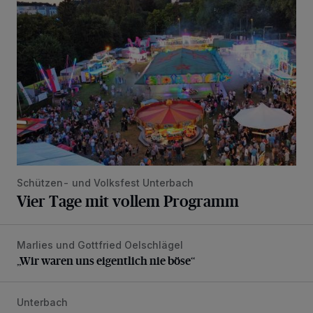
Schützen- und Volksfest Unterbach
Vier Tage mit vollem Programm
Marlies und Gottfried Oelschlägel
„Wir waren uns eigentlich nie böse“
„Wir waren uns eigentlich nie böse“
Unterbach
Tolle Party und großer Andrang beim UTC