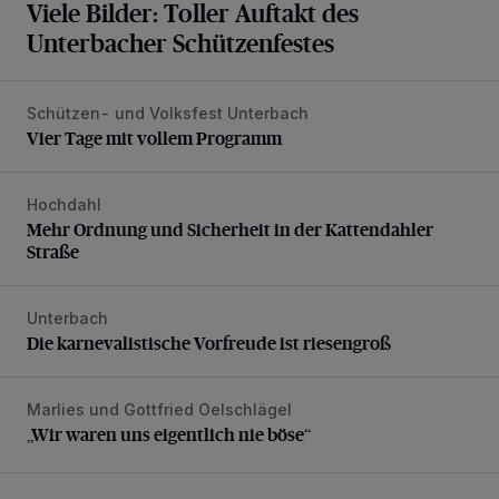
Viele Bilder: Toller Auftakt des
Unterbacher Schützenfestes
Schützen- und Volksfest Unterbach
Vier Tage mit vollem Programm
Vier Tage mit vollem Programm
Hochdahl
Mehr Ordnung und Sicherheit in der Kattendahler Straße
Mehr Ordnung und Sicherheit in der Kattendahler
Straße
Unterbach
Die karnevalistische Vorfreude ist riesengroß
Die karnevalistische Vorfreude ist riesengroß
Marlies und Gottfried Oelschlägel
„Wir waren uns eigentlich nie böse“
„Wir waren uns eigentlich nie böse“