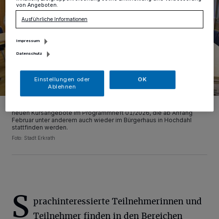
von Angeboten.
Ausführliche Informationen
Impressum
Datenschutz
Einstellungen oder
OK
Ablehnen
Das Team der Volkshochschule Erkrath freut sich über die vielen
neuen Kursangebote im Programmheft 01/2026, die ab Anfang
Februar unter anderem auch wieder im Bürgerhaus in Hochdahl
stattfinden werden.
Foto: Stadt Erkrath
S
prachinteressierte Teilnehmerinnen und
Teilnehmer finden in den Bereichen