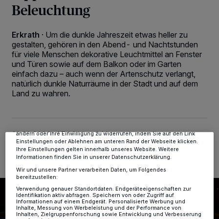
Beleuchtung
Erkrath
·
Um die dunkle Jahreszeit etwas heller zu
gestalten, gehören in den Abend- und Nachtstunden
für viele Menschen dekorative Leuchtmittel an Fenster
und Türen sowie auf dem Balkon oder im Garten
Wir und unsere
-Partner speichern und greifen auf
218
einfach dazu – auch wenn der Artenschutz verlangt,
personenbezogene Daten wie Browserdaten oder eindeutige
natürlich dunkle Naturräume in der Stadt und auf dem
Kennungen auf Ihrem Gerät zu. Durch Auswahl von OK aktivieren Sie
Land zu wahren.
Tracking-Technologien für die unter „Wir und unsere Partner
verarbeiten Daten, um Ihnen Dienste bereitzustellen“ aufgeführten
Zwecke. Wenn Tracker deaktiviert sind, sind manche Inhalte und
Anzeigen möglicherweise nicht mehr so relevant für Sie. Sie können
dieses Menü jederzeit wieder aufrufen, um Ihre Einstellungen zu
08.01.2026 , 17:12 Uhr
2 Minuten Lesezeit
ändern oder Ihre Einwilligung zu widerrufen, indem Sie auf den Link
Einstellungen oder Ablehnen am unteren Rand der Webseite klicken.
Ihre Einstellungen gelten innerhalb unseres Website. Weitere
Informationen finden Sie in unserer Datenschutzerklärung.
Wir und unsere Partner verarbeiten Daten, um Folgendes
bereitzustellen:
Verwendung genauer Standortdaten. Endgeräteeigenschaften zur
Identifikation aktiv abfragen. Speichern von oder Zugriff auf
Informationen auf einem Endgerät. Personalisierte Werbung und
Inhalte, Messung von Werbeleistung und der Performance von
Inhalten, Zielgruppenforschung sowie Entwicklung und Verbesserung