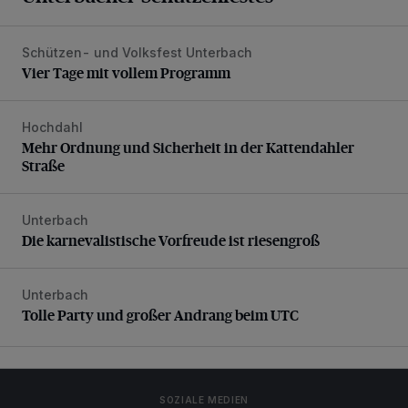
Schützen- und Volksfest Unterbach
Vier Tage mit vollem Programm
Vier Tage mit vollem Programm
Hochdahl
Mehr Ordnung und Sicherheit in der Kattendahler Straße
Mehr Ordnung und Sicherheit in der Kattendahler
Straße
Unterbach
Die karnevalistische Vorfreude ist riesengroß
Die karnevalistische Vorfreude ist riesengroß
Unterbach
Tolle Party und großer Andrang beim UTC
Tolle Party und großer Andrang beim UTC
SOZIALE MEDIEN