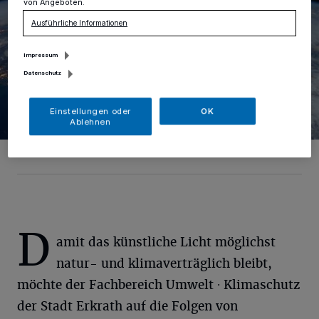
von Angeboten.
Ausführliche Informationen
Impressum
Datenschutz
Einstellungen oder
OK
Ablehnen
Foto: Pixay/Pixabay
D
amit das künstliche Licht möglichst
natur- und klimaverträglich bleibt,
möchte der Fachbereich Umwelt ∙ Klimaschutz
der Stadt Erkrath auf die Folgen von