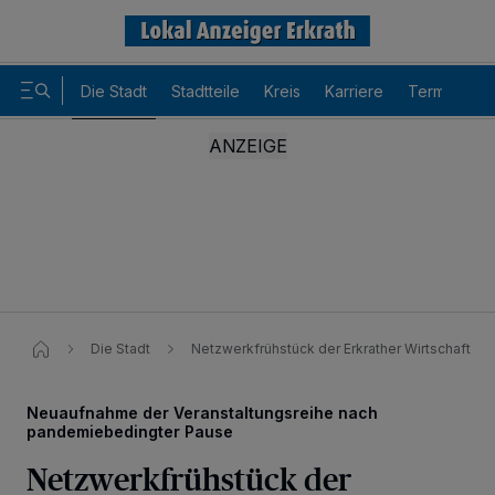
Die Stadt
Stadtteile
Kreis
Karriere
Termine
Die Stadt
Netzwerkfrühstück der Erkrather Wirtschaft
Neuaufnahme der Veranstaltungsreihe nach
pandemiebedingter Pause
Netzwerkfrühstück der
Wir und unsere
-Partner speichern und greifen auf
218