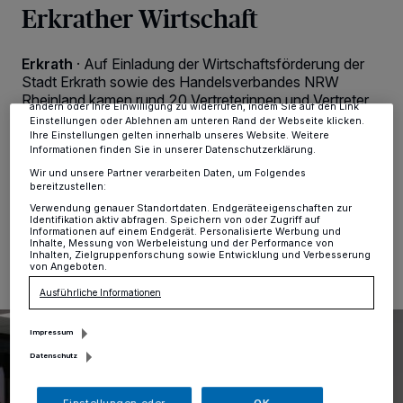
personenbezogene Daten wie Browserdaten oder eindeutige
Erkrather Wirtschaft
Kennungen auf Ihrem Gerät zu. Durch Auswahl von OK aktivieren Sie
Tracking-Technologien für die unter „Wir und unsere Partner
verarbeiten Daten, um Ihnen Dienste bereitzustellen“ aufgeführten
Erkrath
·
Auf Einladung der Wirtschaftsförderung der
Zwecke. Wenn Tracker deaktiviert sind, sind manche Inhalte und
Anzeigen möglicherweise nicht mehr so relevant für Sie. Sie können
Stadt Erkrath sowie des Handelsverbandes NRW
dieses Menü jederzeit wieder aufrufen, um Ihre Einstellungen zu
Rheinland kamen rund 20 Vertreterinnen und Vertreter
ändern oder Ihre Einwilligung zu widerrufen, indem Sie auf den Link
aus den Erkrather Handels- und
Einstellungen oder Ablehnen am unteren Rand der Webseite klicken.
Dienstleistungsunternehmen beim diesjährigen
Ihre Einstellungen gelten innerhalb unseres Website. Weitere
Informationen finden Sie in unserer Datenschutzerklärung.
Netzwerkfrühstück zusammen.
Wir und unsere Partner verarbeiten Daten, um Folgendes
bereitzustellen:
Verwendung genauer Standortdaten. Endgeräteeigenschaften zur
Identifikation aktiv abfragen. Speichern von oder Zugriff auf
31.03.2023 , 11:44 Uhr
Eine Minute Lesezeit
Informationen auf einem Endgerät. Personalisierte Werbung und
Inhalte, Messung von Werbeleistung und der Performance von
Inhalten, Zielgruppenforschung sowie Entwicklung und Verbesserung
von Angeboten.
Ausführliche Informationen
Impressum
Datenschutz