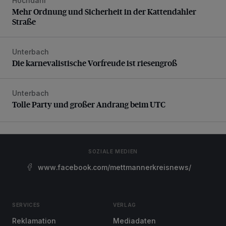
Hochdahl
Mehr Ordnung und Sicherheit in der Kattendahler Straße
Mehr Ordnung und Sicherheit in der Kattendahler
Straße
Unterbach
Die karnevalistische Vorfreude ist riesengroß
Die karnevalistische Vorfreude ist riesengroß
Unterbach
Tolle Party und großer Andrang beim UTC
Tolle Party und großer Andrang beim UTC
SOZIALE MEDIEN
www.facebook.com/mettmannerkreisnews/
SERVICES
VERLAG
Reklamation
Mediadaten