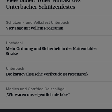
Unterbacher Schützenfestes
Schützen- und Volksfest Unterbach
Vier Tage mit vollem Programm
Vier Tage mit vollem Programm
Hochdahl
Mehr Ordnung und Sicherheit in der Kattendahler Straße
Mehr Ordnung und Sicherheit in der Kattendahler
Straße
Unterbach
Die karnevalistische Vorfreude ist riesengroß
Die karnevalistische Vorfreude ist riesengroß
Marlies und Gottfried Oelschlägel
„Wir waren uns eigentlich nie böse“
„Wir waren uns eigentlich nie böse“