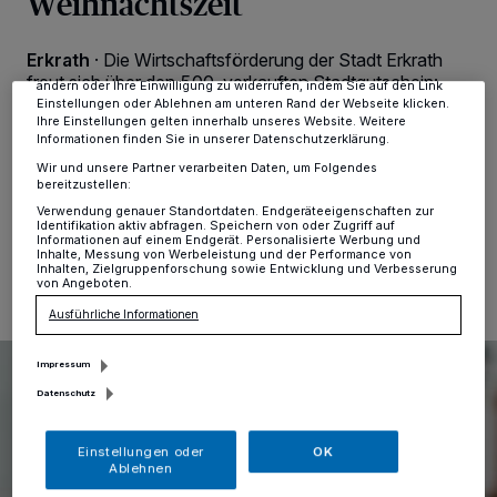
Weihnachtszeit
verarbeiten Daten, um Ihnen Dienste bereitzustellen“ aufgeführten
Zwecke. Wenn Tracker deaktiviert sind, sind manche Inhalte und
Anzeigen möglicherweise nicht mehr so relevant für Sie. Sie können
Erkrath
·
Die Wirtschaftsförderung der Stadt Erkrath
dieses Menü jederzeit wieder aufrufen, um Ihre Einstellungen zu
freut sich über den 500. verkauften Stadtgutschein:
ändern oder Ihre Einwilligung zu widerrufen, indem Sie auf den Link
„Die lokale Initiative kommt bei den Erkratherinnen und
Einstellungen oder Ablehnen am unteren Rand der Webseite klicken.
Ihre Einstellungen gelten innerhalb unseres Website. Weitere
Erkrathern gut an“, so Vincent Endereß, Leiter der
Informationen finden Sie in unserer Datenschutzerklärung.
Wirtschaftsförderung.
Wir und unsere Partner verarbeiten Daten, um Folgendes
bereitzustellen:
Verwendung genauer Standortdaten. Endgeräteeigenschaften zur
Identifikation aktiv abfragen. Speichern von oder Zugriff auf
25.10.2021 , 09:53 Uhr
Eine Minute Lesezeit
Informationen auf einem Endgerät. Personalisierte Werbung und
Inhalte, Messung von Werbeleistung und der Performance von
Inhalten, Zielgruppenforschung sowie Entwicklung und Verbesserung
von Angeboten.
Ausführliche Informationen
Impressum
Datenschutz
Einstellungen oder
OK
Ablehnen