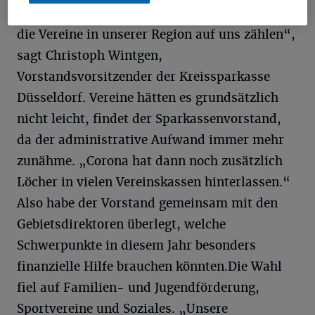
umso überwältigender. „Wie immer können
die Vereine in unserer Region auf uns zählen“,
sagt Christoph Wintgen,
Vorstandsvorsitzender der Kreissparkasse
Düsseldorf. Vereine hätten es grundsätzlich
nicht leicht, findet der Sparkassenvorstand,
da der administrative Aufwand immer mehr
zunähme. „Corona hat dann noch zusätzlich
Löcher in vielen Vereinskassen hinterlassen.“
Also habe der Vorstand gemeinsam mit den
Gebietsdirektoren überlegt, welche
Schwerpunkte in diesem Jahr besonders
finanzielle Hilfe brauchen könnten.Die Wahl
fiel auf Familien- und Jugendförderung,
Sportvereine und Soziales. „Unsere