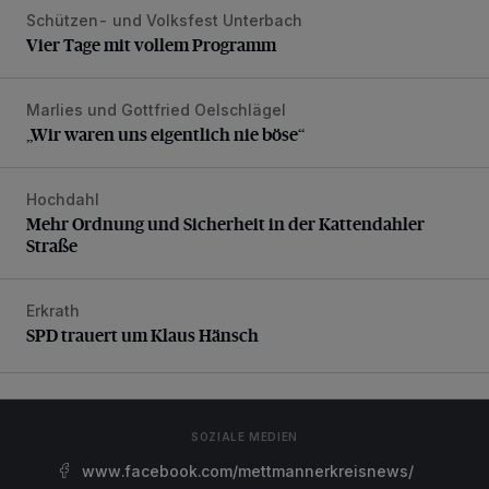
Schützen- und Volksfest Unterbach
Vier Tage mit vollem Programm
Vier Tage mit vollem Programm
Marlies und Gottfried Oelschlägel
„Wir waren uns eigentlich nie böse“
„Wir waren uns eigentlich nie böse“
Hochdahl
Mehr Ordnung und Sicherheit in der Kattendahler Straße
Mehr Ordnung und Sicherheit in der Kattendahler
Straße
Erkrath
SPD trauert um Klaus Hänsch
SPD trauert um Klaus Hänsch
SOZIALE MEDIEN
www.facebook.com/mettmannerkreisnews/