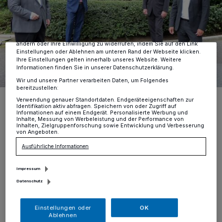
Tracking-Technologien für die unter „Wir und unsere Partner
verarbeiten Daten, um Ihnen Dienste bereitzustellen“ aufgeführten
Zwecke. Wenn Tracker deaktiviert sind, sind manche Inhalte und
Anzeigen möglicherweise nicht mehr so relevant für Sie. Sie können
dieses Menü jederzeit wieder aufrufen, um Ihre Einstellungen zu
ändern oder Ihre Einwilligung zu widerrufen, indem Sie auf den Link
Einstellungen oder Ablehnen am unteren Rand der Webseite klicken.
Ihre Einstellungen gelten innerhalb unseres Website. Weitere
Informationen finden Sie in unserer Datenschutzerklärung.
Wir und unsere Partner verarbeiten Daten, um Folgendes
bereitzustellen:
Freuen sich über den gut gefüllten Spendentopf für die Vereine in
Verwendung genauer Standortdaten. Endgeräteeigenschaften zur
der Region: Gebietsdirektoren Thomas Döring und Thomas Meuser
Identifikation aktiv abfragen. Speichern von oder Zugriff auf
(l. u. r.) sowie Prof. Dr. Svend Reuse, Vorstandsmitglied (2. v. l.) und
Informationen auf einem Endgerät. Personalisierte Werbung und
Christoph Wintgen, Vorstandsvorsitzender der Kreissparkasse
Inhalte, Messung von Werbeleistung und der Performance von
Inhalten, Zielgruppenforschung sowie Entwicklung und Verbesserung
Düsseldorf (3. v. l.)
von Angeboten.
Foto: Kreissparkasse Düsseldorf
Ausführliche Informationen
Impressum
Datenschutz
E
rneut fanden die Spendenübergaben
Einstellungen oder
OK
nicht persönlich statt, die Resonanz ist
Ablehnen