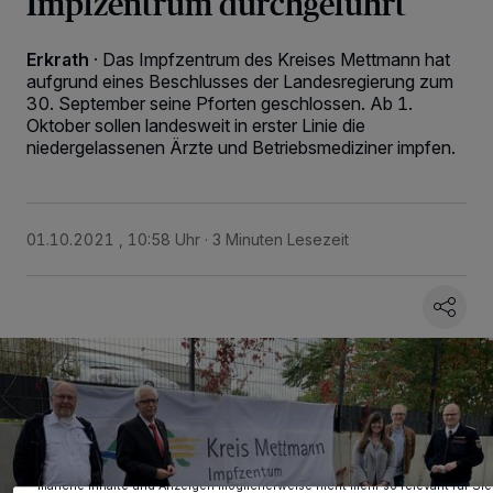
Impfzentrum durchgeführt
Erkrath
·
Das Impfzentrum des Kreises Mettmann hat
aufgrund eines Beschlusses der Landesregierung zum
30. September seine Pforten geschlossen. Ab 1.
Oktober sollen landesweit in erster Linie die
niedergelassenen Ärzte und Betriebsmediziner impfen.
01.10.2021 , 10:58 Uhr
3 Minuten Lesezeit
Wir und unsere
-Partner speichern und greifen auf personenbezogene
218
Daten wie Browserdaten oder eindeutige Kennungen auf Ihrem Gerät zu.
Durch Auswahl von OK aktivieren Sie Tracking-Technologien für die unter
„Wir und unsere Partner verarbeiten Daten, um Ihnen Dienste
bereitzustellen“ aufgeführten Zwecke. Wenn Tracker deaktiviert sind, sind
manche Inhalte und Anzeigen möglicherweise nicht mehr so relevant für Sie