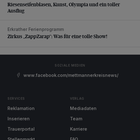
Riesenseifenblasen, Kunst, Olympia und ein toller
Ausflug
Erkrather Ferienprogramm
Zirkus „ZappZarap“: Was für eine tolle Show!
Zirkus „ZappZarap“: Was für eine tolle Show!
SOZIALE MEDIEN
www.facebook.com/mettmannerkreisnews/
SERVICES
VERLAG
Reklamation
Mediadaten
Inserieren
Team
Trauerportal
Karriere
Stellenmarkt
FAQ