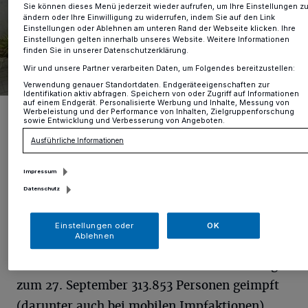
Sie können dieses Menü jederzeit wieder aufrufen, um Ihre Einstellungen z
ändern oder Ihre Einwilligung zu widerrufen, indem Sie auf den Link
Einstellungen oder Ablehnen am unteren Rand der Webseite klicken. Ihre
Einstellungen gelten innerhalb unseres Website. Weitere Informationen
finden Sie in unserer Datenschutzerklärung.
Wir und unsere Partner verarbeiten Daten, um Folgendes bereitzustellen:
Verwendung genauer Standortdaten. Endgeräteeigenschaften zur
Identifikation aktiv abfragen. Speichern von oder Zugriff auf Informationen
auf einem Endgerät. Personalisierte Werbung und Inhalte, Messung von
(v.li.) Dr. Jürgen Korbmacher für die ärztliche Leitung, Landrat
Werbeleistung und der Performance von Inhalten, Zielgruppenforschung
Thomas Hendele, Gesundheitsamtsleiterin Dr. Ruzica Susenburger
sowie Entwicklung und Verbesserung von Angeboten.
und die organisatorischen Leiter des Impfzentrums Florian
Leckebusch und Mirko Braunheim.
Ausführliche Informationen
Foto: Kreis Mettmann
Impressum
Datenschutz
Einstellungen oder
OK
I
Ablehnen
nsgesamt wurden im Impfzentrum in
Erkrath am Timocom-Platz mit Stichtag
zum 27. September 313.853 Personen geimpft
(darunter auch bei mobilen Impfaktionen).