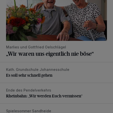
Marlies und Gottfried Oelschlägel
„Wir waren uns eigentlich nie böse“
Kath. Grundschule Johannesschule
Es soll sehr schnell gehen
Es soll sehr schnell gehen
Ende des Pendelverkehrs
Rheinbahn: „Wir werden Euch vermissen“
Rheinbahn: „Wir werden Euch vermissen“
Spielesommer Sandheide
Riesenseifenblasen, Kunst, Olympia und ein toller Ausflug