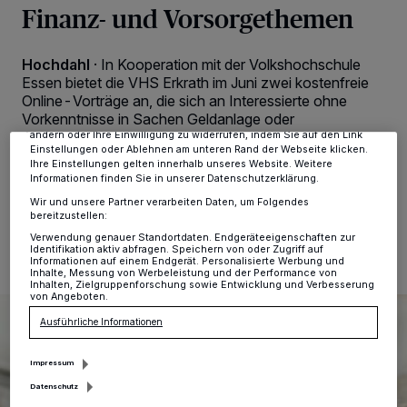
Finanz- und Vorsorgethemen
Wir und unsere
-Partner speichern und greifen auf
218
personenbezogene Daten wie Browserdaten oder eindeutige
Kennungen auf Ihrem Gerät zu. Durch Auswahl von OK aktivieren Sie
Hochdahl
·
In Kooperation mit der Volkshochschule
Tracking-Technologien für die unter „Wir und unsere Partner
verarbeiten Daten, um Ihnen Dienste bereitzustellen“ aufgeführten
Essen bietet die VHS Erkrath im Juni zwei kostenfreie
Zwecke. Wenn Tracker deaktiviert sind, sind manche Inhalte und
Online-Vorträge an, die sich an Interessierte ohne
Anzeigen möglicherweise nicht mehr so relevant für Sie. Sie können
Vorkenntnisse in Sachen Geldanlage oder
dieses Menü jederzeit wieder aufrufen, um Ihre Einstellungen zu
Altersvorsorge richten.
ändern oder Ihre Einwilligung zu widerrufen, indem Sie auf den Link
Einstellungen oder Ablehnen am unteren Rand der Webseite klicken.
Ihre Einstellungen gelten innerhalb unseres Website. Weitere
Informationen finden Sie in unserer Datenschutzerklärung.
Wir und unsere Partner verarbeiten Daten, um Folgendes
27.05.2026 , 11:13 Uhr
Eine Minute Lesezeit
bereitzustellen:
Verwendung genauer Standortdaten. Endgeräteeigenschaften zur
Identifikation aktiv abfragen. Speichern von oder Zugriff auf
Informationen auf einem Endgerät. Personalisierte Werbung und
Inhalte, Messung von Werbeleistung und der Performance von
Inhalten, Zielgruppenforschung sowie Entwicklung und Verbesserung
von Angeboten.
Ausführliche Informationen
Impressum
Datenschutz