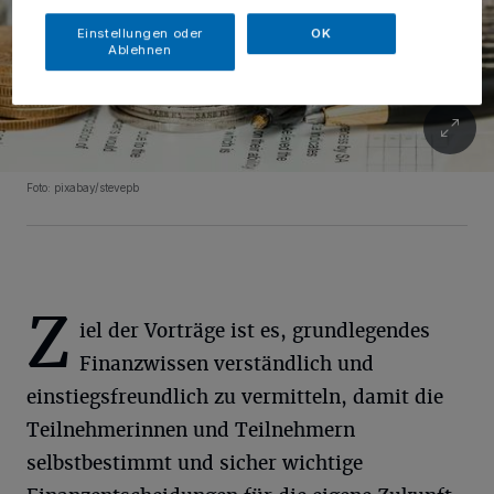
Einstellungen oder
OK
Ablehnen
Foto: pixabay/stevepb
Z
iel der Vorträge ist es, grundlegendes
Finanzwissen verständlich und
einstiegsfreundlich zu vermitteln, damit die
Teilnehmerinnen und Teilnehmern
selbstbestimmt und sicher wichtige