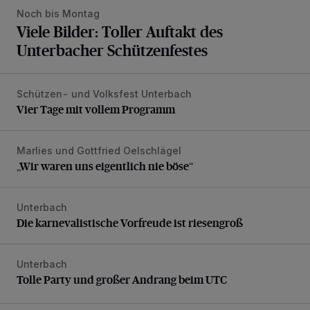
Noch bis Montag
Viele Bilder: Toller Auftakt des
Unterbacher Schützenfestes
Schützen- und Volksfest Unterbach
Vier Tage mit vollem Programm
Vier Tage mit vollem Programm
Marlies und Gottfried Oelschlägel
„Wir waren uns eigentlich nie böse“
„Wir waren uns eigentlich nie böse“
Unterbach
Die karnevalistische Vorfreude ist riesengroß
Die karnevalistische Vorfreude ist riesengroß
Unterbach
Tolle Party und großer Andrang beim UTC
Tolle Party und großer Andrang beim UTC