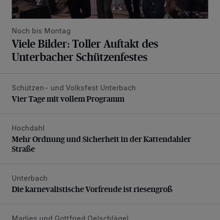
Noch bis Montag
Viele Bilder: Toller Auftakt des
Unterbacher Schützenfestes
Schützen- und Volksfest Unterbach
Vier Tage mit vollem Programm
Vier Tage mit vollem Programm
Hochdahl
Mehr Ordnung und Sicherheit in der Kattendahler Straße
Mehr Ordnung und Sicherheit in der Kattendahler
Straße
Unterbach
Die karnevalistische Vorfreude ist riesengroß
Die karnevalistische Vorfreude ist riesengroß
Marlies und Gottfried Oelschlägel
„Wir waren uns eigentlich nie böse“