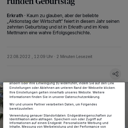
runden Geburtstag
Erkrath
·
Kaum zu glauben, aber der beliebte
„Aktionstag der Wirtschaft“ feiert in diesem Jahr seinen
zehnten Geburtstag und ist in Erkrath und im Kreis
Mettmann eine wahre Erfolgsgeschichte.
Wir und unsere
-Partner speichern und greifen auf
218
personenbezogene Daten wie Browserdaten oder eindeutige
22.08.2022 , 12:09 Uhr
2 Minuten Lesezeit
Kennungen auf Ihrem Gerät zu. Durch Auswahl von OK aktivieren Sie
Tracking-Technologien für die unter „Wir und unsere Partner
verarbeiten Daten, um Ihnen Dienste bereitzustellen“ aufgeführten
Zwecke. Wenn Tracker deaktiviert sind, sind manche Inhalte und
Anzeigen möglicherweise nicht mehr so relevant für Sie. Sie können
dieses Menü jederzeit wieder aufrufen, um Ihre Einstellungen zu
ändern oder Ihre Einwilligung zu widerrufen, indem Sie auf den Link
Einstellungen oder Ablehnen am unteren Rand der Webseite klicken.
Ihre Einstellungen gelten innerhalb unseres Website. Weitere
Informationen finden Sie in unserer Datenschutzerklärung.
Wir und unsere Partner verarbeiten Daten, um Folgendes
bereitzustellen:
Verwendung genauer Standortdaten. Endgeräteeigenschaften zur
Identifikation aktiv abfragen. Speichern von oder Zugriff auf
Informationen auf einem Endgerät. Personalisierte Werbung und
Inhalte, Messung von Werbeleistung und der Performance von