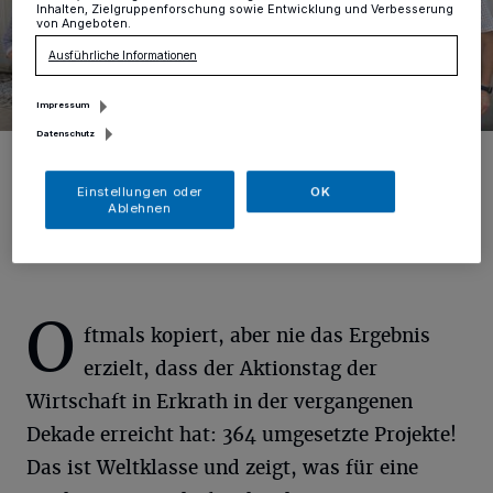
Inhalten, Zielgruppenforschung sowie Entwicklung und Verbesserung
von Angeboten.
Ausführliche Informationen
Impressum
Datenschutz
(v.li) Nadine Albuera, Nils Knappe, Jost Wagner und Wolfgang Soldin
freuen sich auf den Aktionstag der Wirtschaft..
Einstellungen oder
OK
Foto: nic
Ablehnen
O
ftmals kopiert, aber nie das Ergebnis
erzielt, dass der Aktionstag der
Wirtschaft in Erkrath in der vergangenen
Dekade erreicht hat: 364 umgesetzte Projekte!
Das ist Weltklasse und zeigt, was für eine