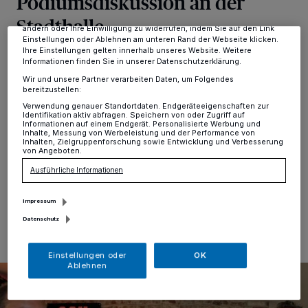
Podiumsdiskussion an der
Anzeigen möglicherweise nicht mehr so relevant für Sie. Sie können
dieses Menü jederzeit wieder aufrufen, um Ihre Einstellungen zu
Stadthalle
ändern oder Ihre Einwilligung zu widerrufen, indem Sie auf den Link
Einstellungen oder Ablehnen am unteren Rand der Webseite klicken.
Ihre Einstellungen gelten innerhalb unseres Website. Weitere
Erkrath
·
Diesen Mittwoch findet die erste von
Informationen finden Sie in unserer Datenschutzerklärung.
insgesamt zwei Podiumsdiskussionen zur
Wir und unsere Partner verarbeiten Daten, um Folgendes
Kommunalwahl in Erkrath statt. Ab 18.30 Uhr können
bereitzustellen:
sich Besucher vor der Stadthalle in Alt-Erkrath
Verwendung genauer Standortdaten. Endgeräteeigenschaften zur
einfinden, um den sieben Kandidaten der zur Wahl
Identifikation aktiv abfragen. Speichern von oder Zugriff auf
Informationen auf einem Endgerät. Personalisierte Werbung und
antretenden Parteien bei der Diskussion um Erkrather
Inhalte, Messung von Werbeleistung und der Performance von
Themen zuzuhören.
Inhalten, Zielgruppenforschung sowie Entwicklung und Verbesserung
von Angeboten.
Ausführliche Informationen
24.08.2020 , 16:39 Uhr
Eine Minute Lesezeit
Impressum
Datenschutz
Einstellungen oder
OK
Ablehnen