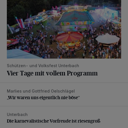
Schützen- und Volksfest Unterbach
Vier Tage mit vollem Programm
Marlies und Gottfried Oelschlägel
„Wir waren uns eigentlich nie böse“
„Wir waren uns eigentlich nie böse“
Unterbach
Die karnevalistische Vorfreude ist riesengroß
Die karnevalistische Vorfreude ist riesengroß