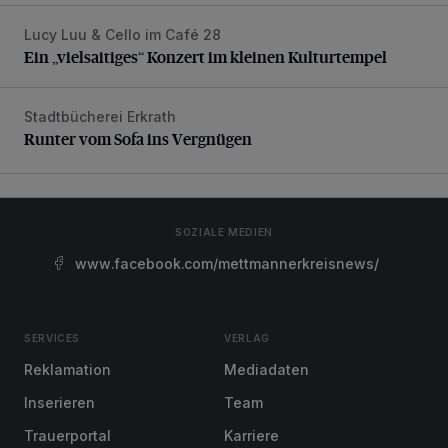
Lucy Luu & Cello im Café 28
Ein „vielsaitiges“ Konzert im kleinen Kulturtempel
Ein „vielsaitiges“ Konzert im kleinen Kulturtempel
Stadtbücherei Erkrath
Runter vom Sofa ins Vergnügen
Runter vom Sofa ins Vergnügen
SOZIALE MEDIEN
www.facebook.com/mettmannerkreisnews/
SERVICES
VERLAG
Reklamation
Mediadaten
Inserieren
Team
Trauerportal
Karriere