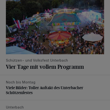
Schützen- und Volksfest Unterbach
Vier Tage mit vollem Programm
Noch bis Montag
Viele Bilder: Toller Auftakt des Unterbacher Schützenfeste
Viele Bilder: Toller Auftakt des Unterbacher
Schützenfestes
Unterbach
Tolle Party und großer Andrang beim UTC