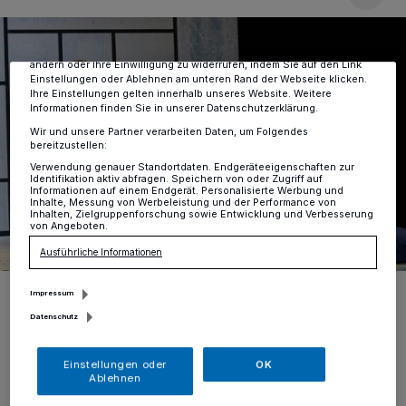
verarbeiten Daten, um Ihnen Dienste bereitzustellen“ aufgeführten
Zwecke. Wenn Tracker deaktiviert sind, sind manche Inhalte und
Anzeigen möglicherweise nicht mehr so relevant für Sie. Sie können
dieses Menü jederzeit wieder aufrufen, um Ihre Einstellungen zu
ändern oder Ihre Einwilligung zu widerrufen, indem Sie auf den Link
Einstellungen oder Ablehnen am unteren Rand der Webseite klicken.
Ihre Einstellungen gelten innerhalb unseres Website. Weitere
Informationen finden Sie in unserer Datenschutzerklärung.
Wir und unsere Partner verarbeiten Daten, um Folgendes
bereitzustellen:
Verwendung genauer Standortdaten. Endgeräteeigenschaften zur
Identifikation aktiv abfragen. Speichern von oder Zugriff auf
Informationen auf einem Endgerät. Personalisierte Werbung und
Inhalte, Messung von Werbeleistung und der Performance von
Inhalten, Zielgruppenforschung sowie Entwicklung und Verbesserung
von Angeboten.
Ausführliche Informationen
Das städtische Kulturprogramm startet am Mittwoch, den 24. Januar,
Impressum
um 20 Uhr mit der international gefeierten Gesellschaftskomödie
„Nur drei Worte“ ins neue Jahr.
Datenschutz
Foto: Martin Sigmund
Einstellungen oder
OK
Ablehnen