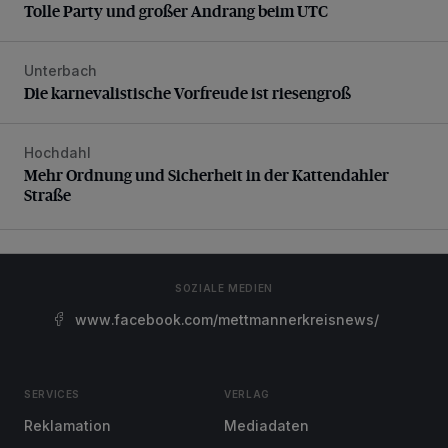
Tolle Party und großer Andrang beim UTC
Unterbach
Die karnevalistische Vorfreude ist riesengroß
Die karnevalistische Vorfreude ist riesengroß
Hochdahl
Mehr Ordnung und Sicherheit in der Kattendahler Straße
Mehr Ordnung und Sicherheit in der Kattendahler
Straße
SOZIALE MEDIEN
www.facebook.com/mettmannerkreisnews/
SERVICES
VERLAG
Reklamation
Mediadaten