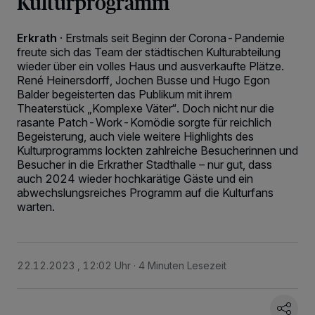
Kulturprogramm
Erkrath
·
Erstmals seit Beginn der Corona-Pandemie
freute sich das Team der städtischen Kulturabteilung
wieder über ein volles Haus und ausverkaufte Plätze.
René Heinersdorff, Jochen Busse und Hugo Egon
Balder begeisterten das Publikum mit ihrem
Theaterstück „Komplexe Väter“. Doch nicht nur die
rasante Patch-Work-Komödie sorgte für reichlich
Begeisterung, auch viele weitere Highlights des
Kulturprogramms lockten zahlreiche Besucherinnen und
Besucher in die Erkrather Stadthalle – nur gut, dass
auch 2024 wieder hochkarätige Gäste und ein
abwechslungsreiches Programm auf die Kulturfans
warten.
22.12.2023 , 12:02 Uhr
4 Minuten Lesezeit
Wir und unsere
-Partner speichern und greifen auf
218
personenbezogene Daten wie Browserdaten oder eindeutige
Kennungen auf Ihrem Gerät zu. Durch Auswahl von OK aktivieren Sie
Tracking-Technologien für die unter „Wir und unsere Partner