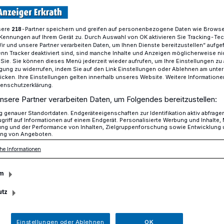
sere
-Partner speichern und greifen auf personenbezogene Daten wie Brows
218
Kennungen auf Ihrem Gerät zu. Durch Auswahl von OK aktivieren Sie Tracking-Te
Lesezwerge, Bücherwürmchen und Buchpiraten
Wir und unsere Partner verarbeiten Daten, um Ihnen Dienste bereitzustellen“ aufge
n Tracker deaktiviert sind, sind manche Inhalte und Anzeigen möglicherweise ni
r Sie. Sie können dieses Menü jederzeit wieder aufrufen, um Ihre Einstellungen zu
ligung zu widerrufen, indem Sie auf den Link Einstellungen oder Ablehnen am unte
Bücherwürmchen und Buchpiraten
icken. Ihre Einstellungen gelten innerhalb unseres Website. Weitere Informationen
tenschutzerklärung.
 für die
nsere Partner verarbeiten Daten, um Folgendes bereitzustellen:
genauer Standortdaten. Endgeräteeigenschaften zur Identifikation aktiv abfrage
griff auf Informationen auf einem Endgerät. Personalisierte Werbung und Inhalte
bote der
ung und der Performance von Inhalten, Zielgruppenforschung sowie Entwicklung
ng von Angeboten.
he Informationen
ei
m
utz
 sucht die Stadtbücherei Erkrath nach
esezwergen“ und „Buchpiraten“ in Alt-
Einstellungen oder Ablehnen
OK