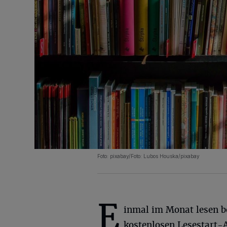
Foto: pixabay/Foto: Lubos Houska/pixabay
E
inmal im Monat lesen b
kostenlosen Lesestart-