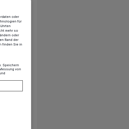
erdaten oder
chnologien für
führten
cht mehr so
 ändern oder
ren Rand der
 finden Sie in
n. Speichern
, Messung von
 und