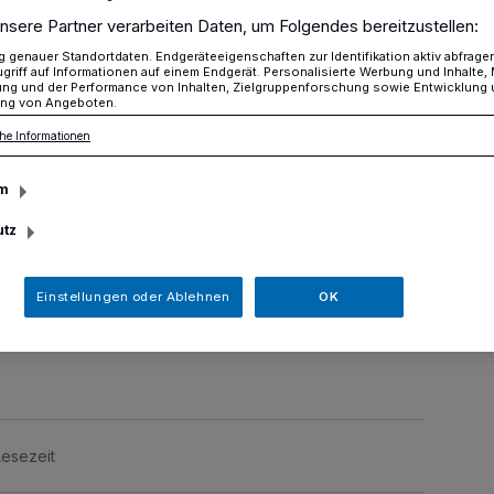
nsere Partner verarbeiten Daten, um Folgendes bereitzustellen:
genauer Standortdaten. Endgeräteeigenschaften zur Identifikation aktiv abfrage
griff auf Informationen auf einem Endgerät. Personalisierte Werbung und Inhalte
Graffitis an Gartenzäunen
ung und der Performance von Inhalten, Zielgruppenforschung sowie Entwicklung
ng von Angeboten.
he Informationen
 Gartenzäunen
m
utz
 Woche kam es Am Thieleshof im
Einstellungen oder Ablehnen
OK
haus gleich zu einer Mehrzahl von
Farbschmierereien.
Lesezeit