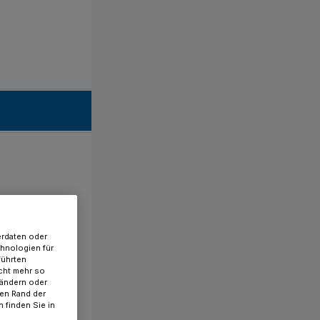
erdaten oder
chnologien für
führten
cht mehr so
 ändern oder
ren Rand der
 finden Sie in