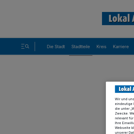
Die Stadt
Stadtteile
Kreis
Karriere
Wir und un
eindeutige 
die unter „
Zwecke. Wen
relevant fü
Ihre Einwil
Webseite kl
unserer Da