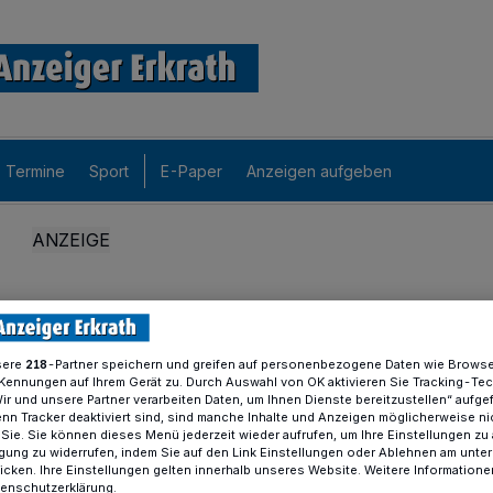
Termine
Sport
E-Paper
Anzeigen aufgeben
sere
-Partner speichern und greifen auf personenbezogene Daten wie Brows
218
Kennungen auf Ihrem Gerät zu. Durch Auswahl von OK aktivieren Sie Tracking-Te
Wir und unsere Partner verarbeiten Daten, um Ihnen Dienste bereitzustellen“ aufge
n Tracker deaktiviert sind, sind manche Inhalte und Anzeigen möglicherweise ni
r Sie. Sie können dieses Menü jederzeit wieder aufrufen, um Ihre Einstellungen zu
ligung zu widerrufen, indem Sie auf den Link Einstellungen oder Ablehnen am unte
icken. Ihre Einstellungen gelten innerhalb unseres Website. Weitere Informationen
tenschutzerklärung.