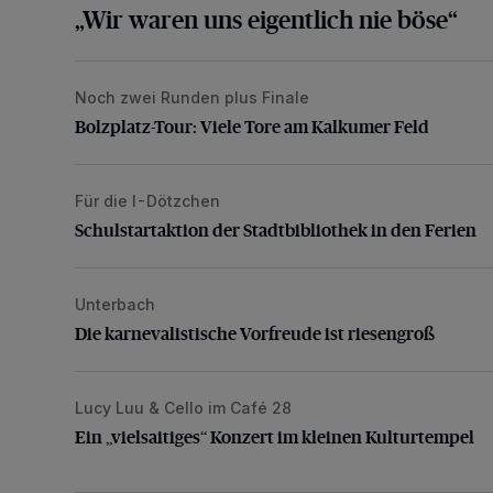
„Wir waren uns eigentlich nie böse“
Noch zwei Runden plus Finale
Bolzplatz-Tour: Viele Tore am Kalkumer Feld
Bolzplatz-Tour: Viele Tore am Kalkumer Feld
Für die I-Dötzchen
Schulstartaktion der Stadtbibliothek in den Ferien
Schulstartaktion der Stadtbibliothek in den Ferien
Unterbach
Die karnevalistische Vorfreude ist riesengroß
Die karnevalistische Vorfreude ist riesengroß
Lucy Luu & Cello im Café 28
Ein „vielsaitiges“ Konzert im kleinen Kulturtempel
Ein „vielsaitiges“ Konzert im kleinen Kulturtempel