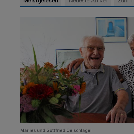
Meistgelesen
Neueste Artikel
Zum 
„Wir waren uns eigentlich nie böse“
Marlies und Gottfried Oelschlägel