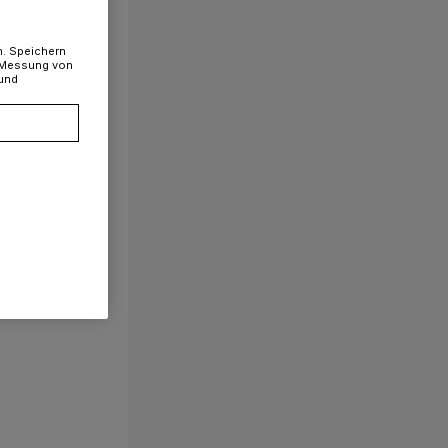
n. Speichern
, Messung von
 und