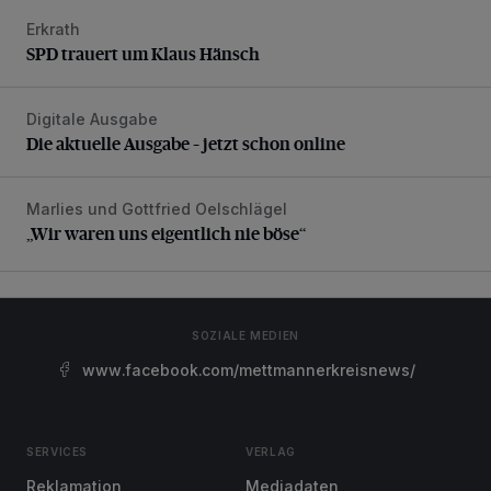
Erkrath
SPD trauert um Klaus Hänsch
SPD trauert um Klaus Hänsch
Digitale Ausgabe
Die aktuelle Ausgabe – jetzt schon online
Die aktuelle Ausgabe – jetzt schon online
Marlies und Gottfried Oelschlägel
„Wir waren uns eigentlich nie böse“
„Wir waren uns eigentlich nie böse“
SOZIALE MEDIEN
www.facebook.com/mettmannerkreisnews/
SERVICES
VERLAG
Reklamation
Mediadaten