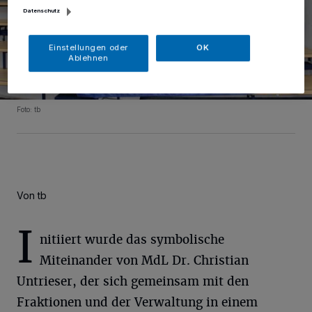
Datenschutz
Einstellungen oder
OK
Ablehnen
Foto: tb
Von tb
I
nitiiert wurde das symbolische
Miteinander von MdL Dr. Christian
Untrieser, der sich gemeinsam mit den
Fraktionen und der Verwaltung in einem