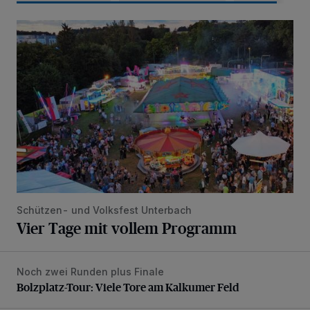
Vier Tage mit vollem Programm
Schützen- und Volksfest Unterbach
Vier Tage mit vollem Programm
Noch zwei Runden plus Finale
Bolzplatz-Tour: Viele Tore am Kalkumer Feld
Bolzplatz-Tour: Viele Tore am Kalkumer Feld