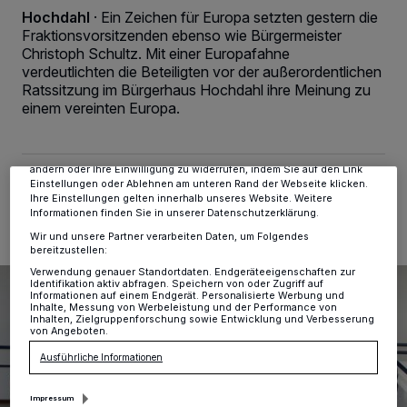
Hochdahl
·
Ein Zeichen für Europa setzten gestern die
Fraktionsvorsitzenden ebenso wie Bürgermeister
Christoph Schultz. Mit einer Europafahne
Wir und unsere
-Partner speichern und greifen auf
218
personenbezogene Daten wie Browserdaten oder eindeutige
verdeutlichten die Beteiligten vor der außerordentlichen
Kennungen auf Ihrem Gerät zu. Durch Auswahl von OK aktivieren Sie
Ratssitzung im Bürgerhaus Hochdahl ihre Meinung zu
Tracking-Technologien für die unter „Wir und unsere Partner
einem vereinten Europa.
verarbeiten Daten, um Ihnen Dienste bereitzustellen“ aufgeführten
Zwecke. Wenn Tracker deaktiviert sind, sind manche Inhalte und
Anzeigen möglicherweise nicht mehr so relevant für Sie. Sie können
dieses Menü jederzeit wieder aufrufen, um Ihre Einstellungen zu
ändern oder Ihre Einwilligung zu widerrufen, indem Sie auf den Link
22.03.2019 , 12:32 Uhr
2 Minuten Lesezeit
Einstellungen oder Ablehnen am unteren Rand der Webseite klicken.
Ihre Einstellungen gelten innerhalb unseres Website. Weitere
Informationen finden Sie in unserer Datenschutzerklärung.
Wir und unsere Partner verarbeiten Daten, um Folgendes
bereitzustellen:
Verwendung genauer Standortdaten. Endgeräteeigenschaften zur
Identifikation aktiv abfragen. Speichern von oder Zugriff auf
Informationen auf einem Endgerät. Personalisierte Werbung und
Inhalte, Messung von Werbeleistung und der Performance von
Inhalten, Zielgruppenforschung sowie Entwicklung und Verbesserung
von Angeboten.
Ausführliche Informationen
Impressum