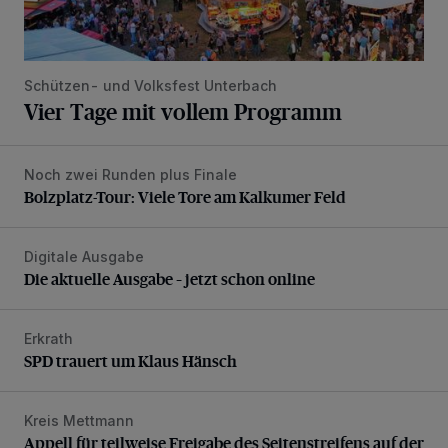
Schützen- und Volksfest Unterbach
Vier Tage mit vollem Programm
Noch zwei Runden plus Finale
Bolzplatz-Tour: Viele Tore am Kalkumer Feld
Bolzplatz-Tour: Viele Tore am Kalkumer Feld
Digitale Ausgabe
Die aktuelle Ausgabe – jetzt schon online
Die aktuelle Ausgabe – jetzt schon online
Erkrath
SPD trauert um Klaus Hänsch
SPD trauert um Klaus Hänsch
Kreis Mettmann
Appell für teilweise Freigabe des Seitenstreifens auf der A
Appell für teilweise Freigabe des Seitenstreifens auf der