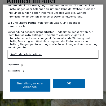
Wohnen im Alter
dieses Menü jederzeit wieder aufrufen, um Ihre Einstellungen zu
ändern oder Ihre Einwilligung zu widerrufen, indem Sie auf den Link
Einstellungen oder Ablehnen am unteren Rand der Webseite klicken.
Hochdahl
·
Die Frage nach geeigneten Wohnformen
Ihre Einstellungen gelten innerhalb unseres Website. Weitere
für Menschen, die aufgrund von Demenzerkrankungen
Informationen finden Sie in unserer Datenschutzerklärung.
oder erhöhtem Hilfebedarf zu Hause nicht mehr
Wir und unsere Partner verarbeiten Daten, um Folgendes
zurechtkommen, beschäftigt viele Angehörige. Aber
bereitzustellen:
auch ältere Menschen machen sich selbst Gedanken
Verwendung genauer Standortdaten. Endgeräteeigenschaften zur
Identifikation aktiv abfragen. Speichern von oder Zugriff auf
um ihre eigene Zukunft. Deshalb lädt die
Informationen auf einem Endgerät. Personalisierte Werbung und
Begegnungsstätte Alt und Jung im Johanniter-Haus in
Inhalte, Messung von Werbeleistung und der Performance von
Inhalten, Zielgruppenforschung sowie Entwicklung und Verbesserung
Erkrath zu einem informativen Nachmittag am 5. März
von Angeboten.
um 14.30 Uhr ein.
Ausführliche Informationen
Impressum
28.02.2024 , 11:56 Uhr
Eine Minute Lesezeit
Datenschutz
Einstellungen oder
OK
Ablehnen