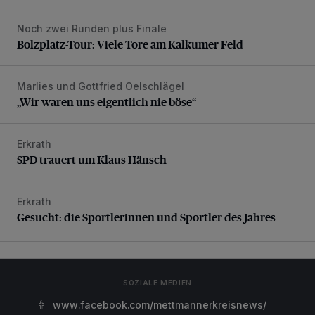
Noch zwei Runden plus Finale
Bolzplatz-Tour: Viele Tore am Kalkumer Feld
Bolzplatz-Tour: Viele Tore am Kalkumer Feld
Marlies und Gottfried Oelschlägel
„Wir waren uns eigentlich nie böse“
„Wir waren uns eigentlich nie böse“
Erkrath
SPD trauert um Klaus Hänsch
SPD trauert um Klaus Hänsch
Erkrath
Gesucht: die Sportlerinnen und Sportler des Jahres
Gesucht: die Sportlerinnen und Sportler des Jahres
SOZIALE MEDIEN
www.facebook.com/mettmannerkreisnews/