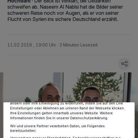
Hochdahl
·
Der Blick ist verklärt, die Gedanken
schweifen ab. Naseem Al Nablsi hat die Bilder seiner
schweren Reise noch vor Augen, als er von seiner
Flucht von Syrien ins sichere Deutschland erzählt.
11.02.2016 , 19:00 Uhr
3 Minuten Lesezeit
Wir und unsere
-Partner speichern und greifen auf
218
personenbezogene Daten wie Browserdaten oder eindeutige
Kennungen auf Ihrem Gerät zu. Durch Auswahl von OK aktivieren Sie
Tracking-Technologien für die unter „Wir und unsere Partner
verarbeiten Daten, um Ihnen Dienste bereitzustellen“ aufgeführten
Zwecke. Wenn Tracker deaktiviert sind, sind manche Inhalte und
Anzeigen möglicherweise nicht mehr so relevant für Sie. Sie können
dieses Menü jederzeit wieder aufrufen, um Ihre Einstellungen zu
ändern oder Ihre Einwilligung zu widerrufen, indem Sie auf den Link
Einstellungen oder Ablehnen am unteren Rand der Webseite klicken.
Ihre Einstellungen gelten innerhalb unseres Website. Weitere
Informationen finden Sie in unserer Datenschutzerklärung.
Wir und unsere Partner verarbeiten Daten, um Folgendes
bereitzustellen: