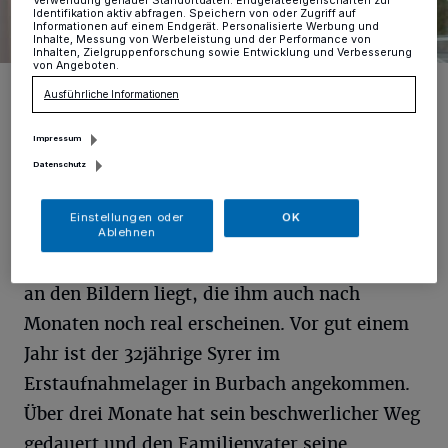
Verwendung genauer Standortdaten. Endgeräteeigenschaften zur
Identifikation aktiv abfragen. Speichern von oder Zugriff auf
Informationen auf einem Endgerät. Personalisierte Werbung und
Inhalte, Messung von Werbeleistung und der Performance von
Inhalten, Zielgruppenforschung sowie Entwicklung und Verbesserung
von Angeboten.
Naseem Al Nablsi (r.) mit seinem Bruder Kasem.
Ausführliche Informationen
Foto: tb
Impressum
Datenschutz
Einstellungen oder
OK
(tb) Ihm fällt das Erzählen sichtlich schwer,
Ablehnen
was nicht an der deutschen Sprache, sondern
an den Bildern liegt, die ihm auch nach
Monaten noch real erscheinen. Vor gut einem
Jahr ist der 32jährige Syrer im
Erstaufnahmelager in Burbach angekommen.
Über drei Monate hat sein beschwerlicher Weg
gedauert und den Familienvater seine