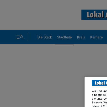
Die Stadt
Stadtteile
Kreis
Karriere
Wir und un
eindeutige 
die unter „
Zwecke. Wen
relevant fü