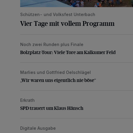
Schützen- und Volksfest Unterbach
Vier Tage mit vollem Programm
Noch zwei Runden plus Finale
Bolzplatz-Tour: Viele Tore am Kalkumer Feld
Bolzplatz-Tour: Viele Tore am Kalkumer Feld
Marlies und Gottfried Oelschlägel
„Wir waren uns eigentlich nie böse“
„Wir waren uns eigentlich nie böse“
Erkrath
SPD trauert um Klaus Hänsch
SPD trauert um Klaus Hänsch
Digitale Ausgabe
Die aktuelle Ausgabe – jetzt schon online