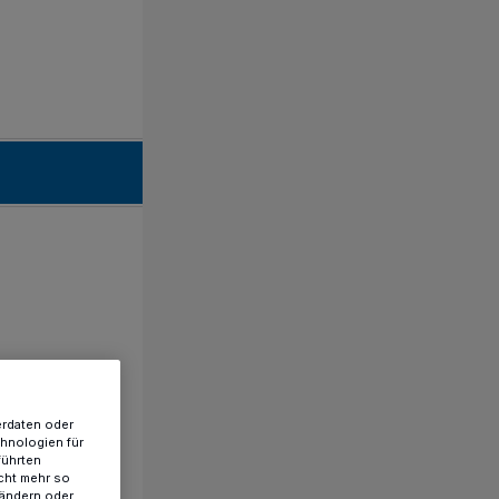
erdaten oder
chnologien für
führten
cht mehr so
 ändern oder