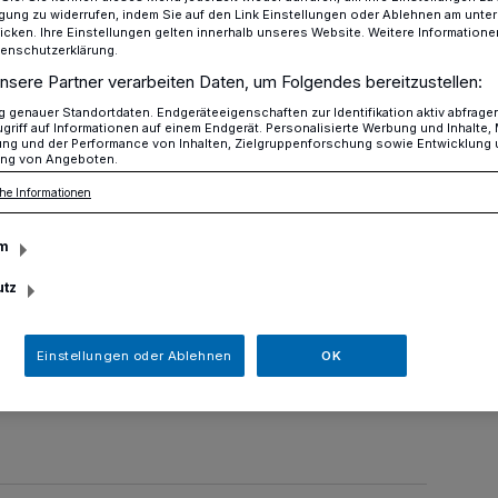
ligung zu widerrufen, indem Sie auf den Link Einstellungen oder Ablehnen am unte
icken. Ihre Einstellungen gelten innerhalb unseres Website. Weitere Informationen
tenschutzerklärung.
nsere Partner verarbeiten Daten, um Folgendes bereitzustellen:
Starke Rauchentwicklung aus einer Firmenhalle in Erkrath
genauer Standortdaten. Endgeräteeigenschaften zur Identifikation aktiv abfrage
griff auf Informationen auf einem Endgerät. Personalisierte Werbung und Inhalte
ung und der Performance von Inhalten, Zielgruppenforschung sowie Entwicklung
ng von Angeboten.
hentwicklung aus
he Informationen
m
halle in Erkrath
utz
euerwehr Erkrath mit dem
Einstellungen oder Ablehnen
OK
groß" zu einer Metallbaufirma an der