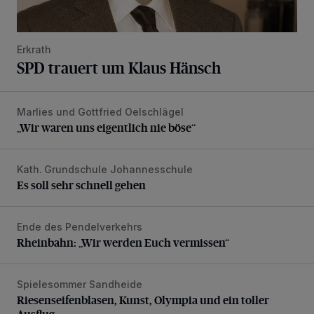
Erkrath
SPD trauert um Klaus Hänsch
Marlies und Gottfried Oelschlägel
„Wir waren uns eigentlich nie böse“
„Wir waren uns eigentlich nie böse“
Kath. Grundschule Johannesschule
Es soll sehr schnell gehen
Es soll sehr schnell gehen
Ende des Pendelverkehrs
Rheinbahn: „Wir werden Euch vermissen“
Rheinbahn: „Wir werden Euch vermissen“
Spielesommer Sandheide
Riesenseifenblasen, Kunst, Olympia und ein toller Ausflug
Riesenseifenblasen, Kunst, Olympia und ein toller
Ausflug