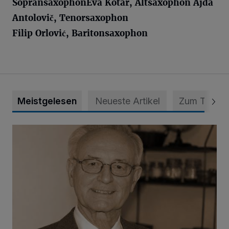
Sopransaxopho
n
Eva
Kotar
,
Altsaxopho
n
Ajda
Antolovič
,
Tenorsaxophon
Filip
Orlović
,
Baritonsaxophon
Meistgelesen
Neueste Artikel
Zum Thema
SPD trauert um Klaus Hänsch