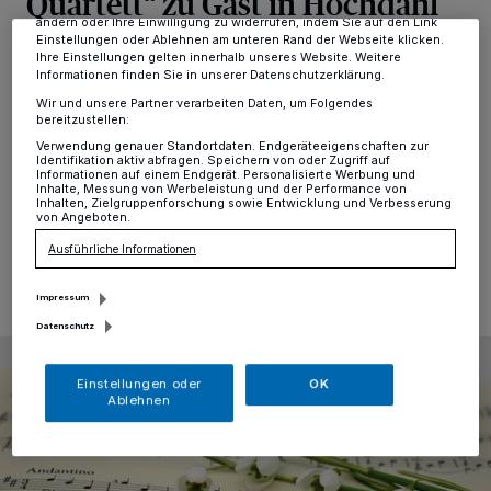
Quartett“ zu Gast in Hochdahl
dieses Menü jederzeit wieder aufrufen, um Ihre Einstellungen zu
ändern oder Ihre Einwilligung zu widerrufen, indem Sie auf den Link
Einstellungen oder Ablehnen am unteren Rand der Webseite klicken.
Hochdahl
·
Am 24. November um 17 Uhr findet in der
Ihre Einstellungen gelten innerhalb unseres Website. Weitere
Informationen finden Sie in unserer Datenschutzerklärung.
Heilig Geist Kirche in Hochdahl Sandheide das 203.
Sandheider Meisterkonzert statt. Als Künstler werden
Wir und unsere Partner verarbeiten Daten, um Folgendes
bereitzustellen:
diesmal das Eternum Saxophone Quartett zu hören
sein.
Verwendung genauer Standortdaten. Endgeräteeigenschaften zur
Identifikation aktiv abfragen. Speichern von oder Zugriff auf
Informationen auf einem Endgerät. Personalisierte Werbung und
Inhalte, Messung von Werbeleistung und der Performance von
Inhalten, Zielgruppenforschung sowie Entwicklung und Verbesserung
von Angeboten.
12.11.2024 , 12:04 Uhr
Eine Minute Lesezeit
Ausführliche Informationen
Impressum
Datenschutz
Einstellungen oder
OK
Ablehnen