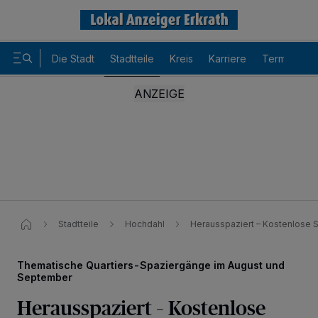
Die Stadt
Stadtteile
Kreis
Karriere
Termine
Stadtteile
Hochdahl
Herausspaziert – Kostenlose 
Thematische Quartiers-Spaziergänge im August und
September
Herausspaziert – Kostenlose
Wir und unsere
-Partner speichern und greifen auf
218