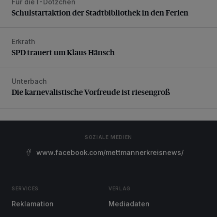
Für die I-Dötzchen
Schulstartaktion der Stadtbibliothek in den Ferien
Schulstartaktion der Stadtbibliothek in den Ferien
Erkrath
SPD trauert um Klaus Hänsch
SPD trauert um Klaus Hänsch
Unterbach
Die karnevalistische Vorfreude ist riesengroß
Die karnevalistische Vorfreude ist riesengroß
SOZIALE MEDIEN
www.facebook.com/mettmannerkreisnews/
SERVICES
VERLAG
Reklamation
Mediadaten