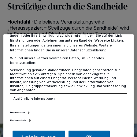
personenbezogene Daten wie Browserdaten oder eindeutige
Streifzüge durch die Sandheide
Kennungen auf Ihrem Gerät zu. Durch Auswahl von OK aktivieren Sie
Tracking-Technologien für die unter „Wir und unsere Partner
verarbeiten Daten, um Ihnen Dienste bereitzustellen“ aufgeführten
Hochdahl
·
Die beliebte Veranstaltungsreihe
Zwecke. Wenn Tracker deaktiviert sind, sind manche Inhalte und
Anzeigen möglicherweise nicht mehr so relevant für Sie. Sie können
„Herausspaziert – Streifzüge durch die Sandheide“ wird
dieses Menü jederzeit wieder aufrufen, um Ihre Einstellungen zu
im September und Oktober mit weiteren Terminen
ändern oder Ihre Einwilligung zu widerrufen, indem Sie auf den Link
fortgesetzt. Das kostenlose Angebot des städtischen
Einstellungen oder Ablehnen am unteren Rand der Webseite klicken.
Quartiersmanagements Sandheide in Kooperation mit
Ihre Einstellungen gelten innerhalb unseres Website. Weitere
Informationen finden Sie in unserer Datenschutzerklärung.
dem AWO-Treff Hochdahl und dem
Naturschutzzentrum Bruchhausen findet das nächste
Wir und unsere Partner verarbeiten Daten, um Folgendes
bereitzustellen:
Mal unter dem Motto „Sandheide bewegt sich“ am
Montag, den 16. September, von 15 bis 17 Uhr statt.
Verwendung genauer Standortdaten. Endgeräteeigenschaften zur
Identifikation aktiv abfragen. Speichern von oder Zugriff auf
Informationen auf einem Endgerät. Personalisierte Werbung und
Inhalte, Messung von Werbeleistung und der Performance von
Inhalten, Zielgruppenforschung sowie Entwicklung und Verbesserung
von Angeboten.
04.09.2024 , 12:21 Uhr
Eine Minute Lesezeit
Ausführliche Informationen
Impressum
Datenschutz
Einstellungen oder
OK