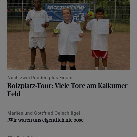
Noch zwei Runden plus Finale
Bolzplatz-Tour: Viele Tore am Kalkumer
Feld
Marlies und Gottfried Oelschlägel
„Wir waren uns eigentlich nie böse“
„Wir waren uns eigentlich nie böse“