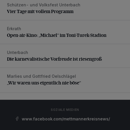
Schützen- und Volksfest Unterbach
Vier Tage mit vollem Programm
Vier Tage mit vollem Programm
Erkrath
Open-air-Kino: „Michael“ im Toni-Turek-Stadion
Open-air-Kino: „Michael“ im Toni-Turek-Stadion
Unterbach
Die karnevalistische Vorfreude ist riesengroß
Die karnevalistische Vorfreude ist riesengroß
Marlies und Gottfried Oelschlägel
„Wir waren uns eigentlich nie böse“
„Wir waren uns eigentlich nie böse“
SOZIALE MEDIEN
www.facebook.com/mettmannerkreisnews/