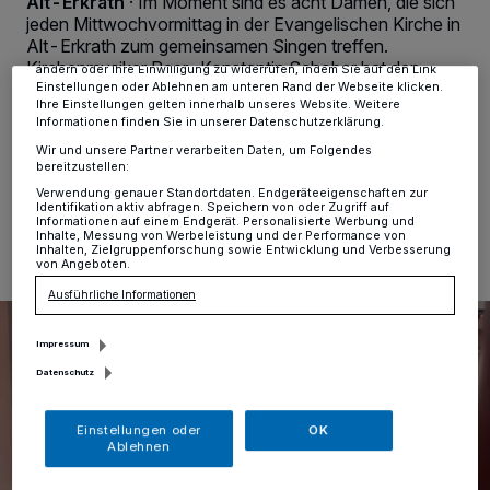
Alt-Erkrath
·
Im Moment sind es acht Damen, die sich
Zwecke. Wenn Tracker deaktiviert sind, sind manche Inhalte und
jeden Mittwochvormittag in der Evangelischen Kirche in
Anzeigen möglicherweise nicht mehr so relevant für Sie. Sie können
Alt-Erkrath zum gemeinsamen Singen treffen.
dieses Menü jederzeit wieder aufrufen, um Ihre Einstellungen zu
Kirchenmusiker Peer-Konstantin Schober hat den
ändern oder Ihre Einwilligung zu widerrufen, indem Sie auf den Link
frisch gebackenen Joachim-Neander-Chor im Oktober
Einstellungen oder Ablehnen am unteren Rand der Webseite klicken.
Ihre Einstellungen gelten innerhalb unseres Website. Weitere
ins Leben gerufen und hofft auf Verstärkung.
Informationen finden Sie in unserer Datenschutzerklärung.
Wir und unsere Partner verarbeiten Daten, um Folgendes
bereitzustellen:
Verwendung genauer Standortdaten. Endgeräteeigenschaften zur
22.11.2018 , 13:48 Uhr
Eine Minute Lesezeit
Identifikation aktiv abfragen. Speichern von oder Zugriff auf
Informationen auf einem Endgerät. Personalisierte Werbung und
Inhalte, Messung von Werbeleistung und der Performance von
Inhalten, Zielgruppenforschung sowie Entwicklung und Verbesserung
von Angeboten.
Ausführliche Informationen
Impressum
Datenschutz
Einstellungen oder
OK
Ablehnen