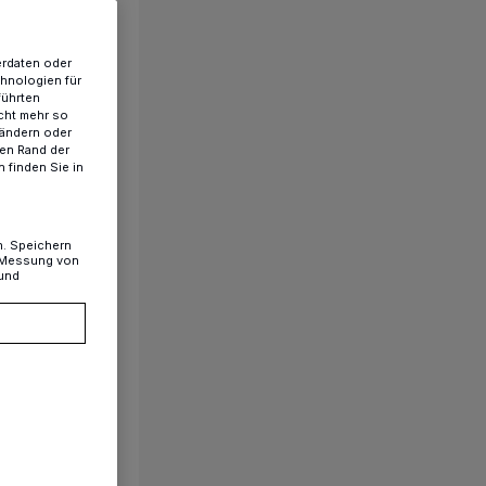
erdaten oder
chnologien für
führten
cht mehr so
 ändern oder
ren Rand der
 finden Sie in
n. Speichern
, Messung von
 und