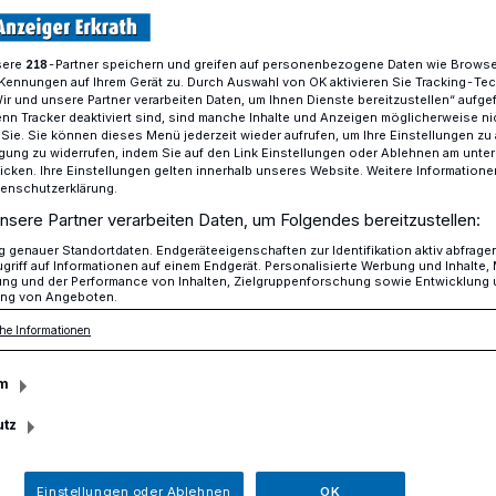
sere
-Partner speichern und greifen auf personenbezogene Daten wie Brows
218
Kennungen auf Ihrem Gerät zu. Durch Auswahl von OK aktivieren Sie Tracking-Te
„Altwerden ist nichts für Feiglinge“
Wir und unsere Partner verarbeiten Daten, um Ihnen Dienste bereitzustellen“ aufge
n Tracker deaktiviert sind, sind manche Inhalte und Anzeigen möglicherweise ni
r Sie. Sie können dieses Menü jederzeit wieder aufrufen, um Ihre Einstellungen zu
ligung zu widerrufen, indem Sie auf den Link Einstellungen oder Ablehnen am unte
Stadthalle Erkrath
icken. Ihre Einstellungen gelten innerhalb unseres Website. Weitere Informationen
tenschutzerklärung.
t nichts für
nsere Partner verarbeiten Daten, um Folgendes bereitzustellen:
genauer Standortdaten. Endgeräteeigenschaften zur Identifikation aktiv abfrage
griff auf Informationen auf einem Endgerät. Personalisierte Werbung und Inhalte
ung und der Performance von Inhalten, Zielgruppenforschung sowie Entwicklung
ng von Angeboten.
he Informationen
twerden ist nichts für Feiglinge“ mit Ulli
m
rian Battermann läutete am 19. Januar die
aison 2021/2022 in der Erkrather
utz
Einstellungen oder Ablehnen
OK