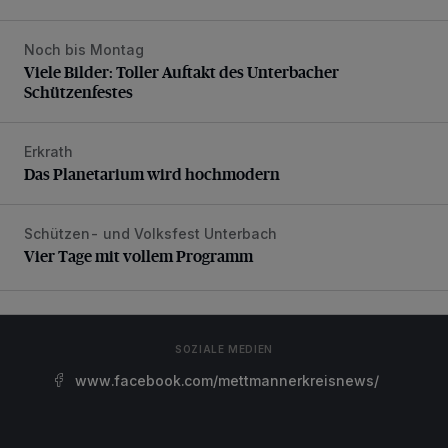
Noch bis Montag
Viele Bilder: Toller Auftakt des Unterbacher Schützenfeste
Viele Bilder: Toller Auftakt des Unterbacher
Schützenfestes
Erkrath
Das Planetarium wird hochmodern
Das Planetarium wird hochmodern
Schützen- und Volksfest Unterbach
Vier Tage mit vollem Programm
Vier Tage mit vollem Programm
SOZIALE MEDIEN
www.facebook.com/mettmannerkreisnews/