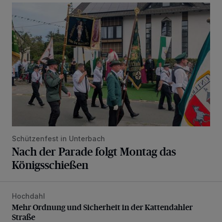
Nach der Parade folgt Montag das Königsschießen
Schützenfest in Unterbach
Nach der Parade folgt Montag das
Königsschießen
Hochdahl
Mehr Ordnung und Sicherheit in der Kattendahler Straße
Mehr Ordnung und Sicherheit in der Kattendahler
Straße