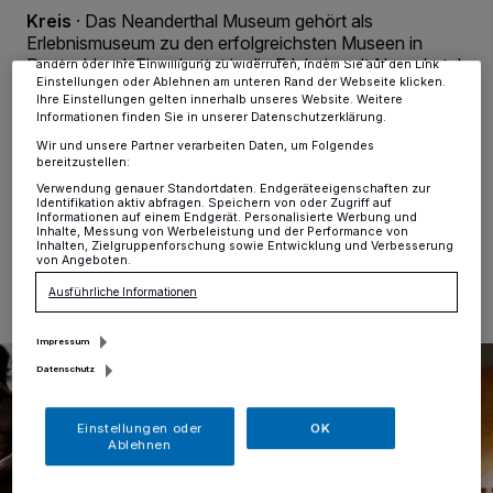
Zwecke. Wenn Tracker deaktiviert sind, sind manche Inhalte und
Kreis
·
Das Neanderthal Museum gehört als
Anzeigen möglicherweise nicht mehr so relevant für Sie. Sie können
Erlebnismuseum zu den erfolgreichsten Museen in
dieses Menü jederzeit wieder aufrufen, um Ihre Einstellungen zu
Deutschland. Eingebettet in die Erlebniswelt Neandertal
ändern oder Ihre Einwilligung zu widerrufen, indem Sie auf den Link
Einstellungen oder Ablehnen am unteren Rand der Webseite klicken.
ist es seit einigen Jahren eine top Destination für
Ihre Einstellungen gelten innerhalb unseres Website. Weitere
Ausflüge mit der ganzen Familie. Auch als
Informationen finden Sie in unserer Datenschutzerklärung.
außerschulischer Lernort ist das Museum anerkannt
Wir und unsere Partner verarbeiten Daten, um Folgendes
und gut besucht.
bereitzustellen:
Verwendung genauer Standortdaten. Endgeräteeigenschaften zur
Identifikation aktiv abfragen. Speichern von oder Zugriff auf
Informationen auf einem Endgerät. Personalisierte Werbung und
Inhalte, Messung von Werbeleistung und der Performance von
19.05.2025 , 11:59 Uhr
Eine Minute Lesezeit
Inhalten, Zielgruppenforschung sowie Entwicklung und Verbesserung
von Angeboten.
Ausführliche Informationen
Impressum
Datenschutz
Einstellungen oder
OK
Ablehnen