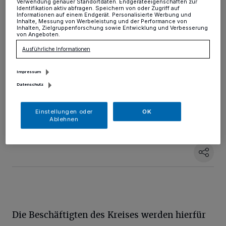
Verwendung genauer Standortdaten. Endgeräteeigenschaften zur
Identifikation aktiv abfragen. Speichern von oder Zugriff auf
Informationen auf einem Endgerät. Personalisierte Werbung und
Kreis
·
Angesichts der besonderen
Inhalte, Messung von Werbeleistung und der Performance von
Feiertagskonstellation zum Monatswechsel
Inhalten, Zielgruppenforschung sowie Entwicklung und Verbesserung
von Angeboten.
(Reformationstag am Dienstag, 31. Oktober, und
Allerheiligen am Mittwoch, 1. November) hat die
Ausführliche Informationen
Verwaltungsführung des Kreises entschieden, die
Dienststellen der Kreisverwaltung auch am Montag, 30.
Impressum
Oktober, zu schließen.
Datenschutz
Einstellungen oder
OK
Ablehnen
13.10.2017 , 16:29 Uhr
Eine Minute Lesezeit
Die Beschäftigten des Kreises werden hierfür