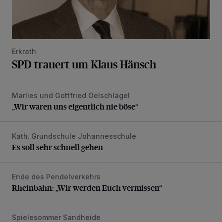
Erkrath
SPD trauert um Klaus Hänsch
Marlies und Gottfried Oelschlägel
„Wir waren uns eigentlich nie böse“
„Wir waren uns eigentlich nie böse“
Kath. Grundschule Johannesschule
Es soll sehr schnell gehen
Es soll sehr schnell gehen
Ende des Pendelverkehrs
Rheinbahn: „Wir werden Euch vermissen“
Rheinbahn: „Wir werden Euch vermissen“
Spielesommer Sandheide
Riesenseifenblasen, Kunst, Olympia und ein toller Ausflug