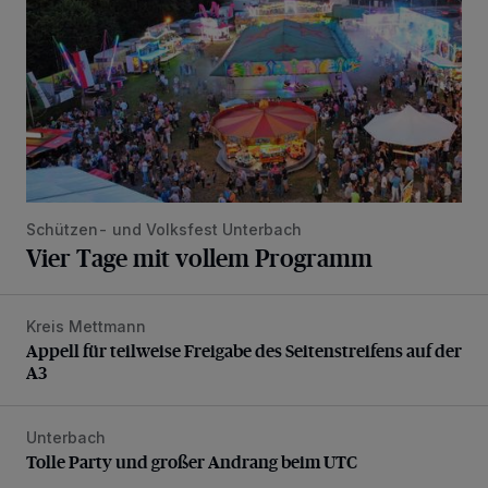
Schützen- und Volksfest Unterbach
Vier Tage mit vollem Programm
Kreis Mettmann
Appell für teilweise Freigabe des Seitenstreifens auf der A
Appell für teilweise Freigabe des Seitenstreifens auf der
A3
Unterbach
Tolle Party und großer Andrang beim UTC
Tolle Party und großer Andrang beim UTC