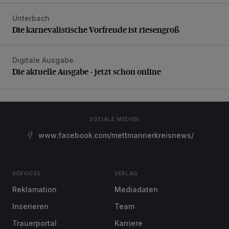
Unterbach
Die karnevalistische Vorfreude ist riesengroß
Die karnevalistische Vorfreude ist riesengroß
Digitale Ausgabe
Die aktuelle Ausgabe – jetzt schon online
Die aktuelle Ausgabe – jetzt schon online
SOZIALE MEDIEN
www.facebook.com/mettmannerkreisnews/
SERVICES
VERLAG
Reklamation
Mediadaten
Inserieren
Team
Trauerportal
Karriere