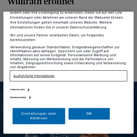
Wülfrath eröffnet
Anzeigen möglicherweise nicht mehr so relevant für Sie. Sie können
dieses Menü jederzeit wieder aufrufen, um Ihre Einstellungen zu
ändern oder Ihre Einwilligung zu widerrufen, indem Sie auf den Link
Kreis
·
Am Dienstag 18. Januar, eröffnet die dezentrale
Einstellungen oder Ablehnen am unteren Rand der Webseite klicken.
Impfstelle des Kreises Mettmann in Wülfrath
Ihre Einstellungen gelten innerhalb unseres Website. Weitere
Informationen finden Sie in unserer Datenschutzerklärung.
(Wilhelmstraße 65 - im ehemaligen Autohaus Thiel).
Wir und unsere Partner verarbeiten Daten, um Folgendes
bereitzustellen:
Verwendung genauer Standortdaten. Endgeräteeigenschaften zur
Identifikation aktiv abfragen. Speichern von oder Zugriff auf
17.01.2022 , 11:35 Uhr
Eine Minute Lesezeit
Informationen auf einem Endgerät. Personalisierte Werbung und
Inhalte, Messung von Werbeleistung und der Performance von
Inhalten, Zielgruppenforschung sowie Entwicklung und Verbesserung
von Angeboten.
Ausführliche Informationen
Impressum
Datenschutz
Einstellungen oder
OK
Ablehnen