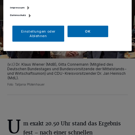
Impressum
Datenschutz
Einstellungen oder
OK
Ablehnen
(v.l.) Dr. Klaus Wiener (MdB), Gitta Connemann (Mitglied des
Deutschen Bundestages und Bundesvorsitzende der Mittelstands-
und Wirtschaftsunion) und CDU-Kreisvorsitzender Dr. Jan Heinisch
(MdL).
Foto: Tatjana Pfotenhauer
U
m exakt 20.50 Uhr stand das Ergebnis
fest – nach einer schnellen