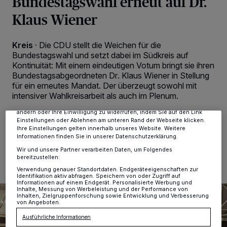
Bundestagswahl erneut auf Dr.
Klaus Wiener
Kreis
·
Die CDU stellt die Weichen für die
Wir und unsere
-Partner speichern und greifen auf
218
Bundestagswahl und setzt dabei im Südkreis auf
personenbezogene Daten wie Browserdaten oder eindeutige
Kontinuität: Mit einem eindeutigen Votum bringt sie ihren
Kennungen auf Ihrem Gerät zu. Durch Auswahl von OK aktivieren Sie
Tracking-Technologien für die unter „Wir und unsere Partner
Bundestagsabgeordneten Dr. Klaus Wiener in Stellung
verarbeiten Daten, um Ihnen Dienste bereitzustellen“ aufgeführten
für ein erneutes Mandat. Der überzeugt sowohl mit
Zwecke. Wenn Tracker deaktiviert sind, sind manche Inhalte und
intensiver Wahlkreisarbeit als auch im Plenum.
Anzeigen möglicherweise nicht mehr so relevant für Sie. Sie können
dieses Menü jederzeit wieder aufrufen, um Ihre Einstellungen zu
ändern oder Ihre Einwilligung zu widerrufen, indem Sie auf den Link
Einstellungen oder Ablehnen am unteren Rand der Webseite klicken.
Ihre Einstellungen gelten innerhalb unseres Website. Weitere
Informationen finden Sie in unserer Datenschutzerklärung.
02.11.2024 , 13:28 Uhr
2 Minuten Lesezeit
Wir und unsere Partner verarbeiten Daten, um Folgendes
bereitzustellen:
Verwendung genauer Standortdaten. Endgeräteeigenschaften zur
Identifikation aktiv abfragen. Speichern von oder Zugriff auf
Informationen auf einem Endgerät. Personalisierte Werbung und
Inhalte, Messung von Werbeleistung und der Performance von
Inhalten, Zielgruppenforschung sowie Entwicklung und Verbesserung
von Angeboten.
Ausführliche Informationen