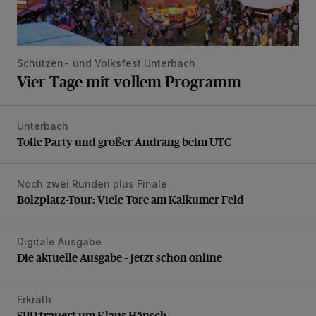
Schützen- und Volksfest Unterbach
Vier Tage mit vollem Programm
Unterbach
Tolle Party und großer Andrang beim UTC
Tolle Party und großer Andrang beim UTC
Noch zwei Runden plus Finale
Bolzplatz-Tour: Viele Tore am Kalkumer Feld
Bolzplatz-Tour: Viele Tore am Kalkumer Feld
Digitale Ausgabe
Die aktuelle Ausgabe – jetzt schon online
Die aktuelle Ausgabe – jetzt schon online
Erkrath
SPD trauert um Klaus Hänsch
SPD trauert um Klaus Hänsch